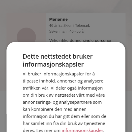
Marianne
46 år fra Skien i Telemark
Søker mann 40 - 55 år
Virker ikke denne single personen
hyggelig? Det tar bare ett minutt å bli
medlem på Møteplassen, slik at du kan
Dette nettstedet bruker
finne ut alt om Marianne.
informasjonskapsler
Vi bruker informasjonskapsler for å
tilpasse innhold, annonser og analysere
trafikken vår. Vi deler også informasjon
om din bruk av nettstedet vårt med våre
Fler single
annonserings- og analysepartnere som
kan kombinere den med annen
informasjon du har gitt dem eller som de
Flere singlekvinner fra Skien
:
Grete
,
Thura
,
Ida
har samlet inn fra din bruk av tjenestene
Menn fra Skien
deres. Les mer om
informasjonskapsler
,
Date kvinner i Norge