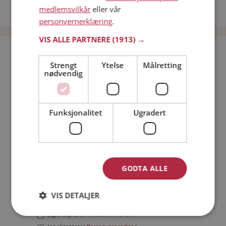
medlemsvilkår
eller vår
Date menn i Norge
personvernerklæring
.
VIS ALLE PARTNERE
(1913) →
Bli medlem gratis!
Strengt
Ytelse
Målretting
nødvendig
Jeg er en:
Mann
Kvinne
Min alder:
Funksjonalitet
Ugradert
GODTA ALLE
VIS DETALJER
Jeg aksepterer
Medlemsvilkårene