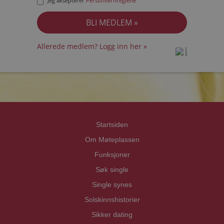
Jeg aksepterer
Personvernreglene
Allerede medlem? Logg inn her »
prot
prot
Priva
Priva
Startsiden
Om Møteplassen
Funksjoner
Søk single
Single synes
Solskinnshistorier
Sikker dating