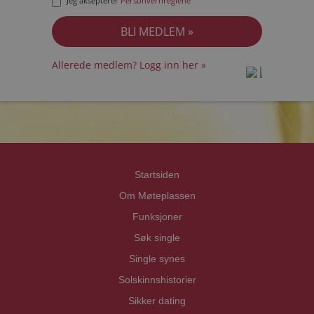
Jeg aksepterer
Personvernreglene
Allerede medlem? Logg inn her »
prot
prot
Priva
Priva
Startsiden
Om Møteplassen
Funksjoner
Søk single
Single synes
Solskinnshistorier
Sikker dating