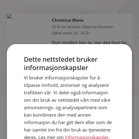
Christina Marie
33 år fra Vestnes i Møre og Romsdal
Søker mann 18 - 30 år
Som medlem kan du vise deg frem for
Christina Marie og tusener av andre
single på Møteplassen! Ta sjansen og
Dette nettstedet bruker
se hvem som synes du er interessant.
informasjonskapsler
Vi bruker informasjonskapsler for å
tilpasse innhold, annonser og analysere
trafikken vår. Vi deler også informasjon
om din bruk av nettstedet vårt med våre
Fler single
annonserings- og analysepartnere som
kan kombinere den med annen
informasjon du har gitt dem eller som de
Flere singlekvinner fra Vestnes
:
Monja
,
Marianne
,
Anne
har samlet inn fra din bruk av tjenestene
Menn fra Vestnes
deres. Les mer om
informasjonskapsler
,
Date kvinner i Norge