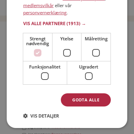
medlemsvilkår
eller vår
Date menn i Norge
personvernerklæring
.
VIS ALLE PARTNERE
(1913) →
Bli medlem gratis!
Strengt
Ytelse
Målretting
nødvendig
Jeg er en:
Mann
Kvinne
Min alder:
Funksjonalitet
Ugradert
GODTA ALLE
VIS DETALJER
Jeg aksepterer
Medlemsvilkårene