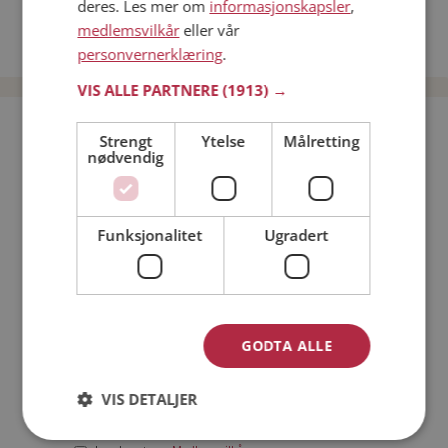
deres. Les mer om
informasjonskapsler
,
Date kvinner i Norge
medlemsvilkår
eller vår
Date menn i Norge
personvernerklæring
.
VIS ALLE PARTNERE
(1913) →
Bli medlem gratis!
Strengt
Ytelse
Målretting
nødvendig
Jeg er en:
Mann
Kvinne
Funksjonalitet
Ugradert
Min alder:
GODTA ALLE
VIS DETALJER