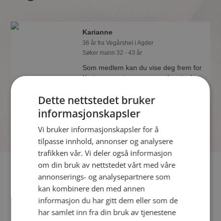
Karianne
36 år fra Vegårshei i Agder
Søker mann 32 - 43 år
Som medlem kan du vise deg frem for
Karianne og tusener av andre single
på Møteplassen! Ta sjansen og se
Dette nettstedet bruker
hvem som synes du er interessant.
informasjonskapsler
Vi bruker informasjonskapsler for å
tilpasse innhold, annonser og analysere
trafikken vår. Vi deler også informasjon
om din bruk av nettstedet vårt med våre
Fler single
annonserings- og analysepartnere som
kan kombinere den med annen
Flere singlekvinner fra Vegårshei
:
Elisabeth
,
Bjørg
,
Ann
informasjon du har gitt dem eller som de
Charlott
har samlet inn fra din bruk av tjenestene
Menn fra Vegårshei