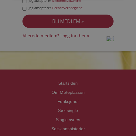
Jeg aksepterer
Medlemsvilkårene
Jeg aksepterer
Personvernreglene
Allerede medlem? Logg inn her »
prot
prot
Priva
Priva
Startsiden
Om Møteplassen
Funksjoner
Søk single
Single synes
Solskinnshistorier