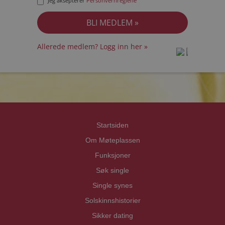
Jeg aksepterer
Personvernreglene
Allerede medlem? Logg inn her »
prot
prot
Priva
Priva
Startsiden
Om Møteplassen
Funksjoner
Søk single
Single synes
Solskinnshistorier
Sikker dating