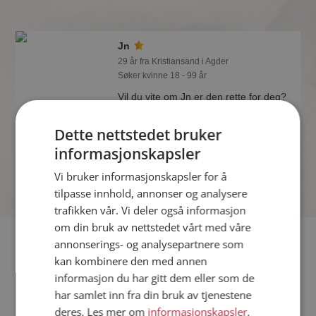
Jn
29 år fra Kristiansand i Agder
Søker kvinne 18 - 99 år
Vil du vite om Jn er den rette for deg?
Bli medlem og se hva Jn liker å gjøre
om kvelden. Kanskje en
Dette nettstedet bruker
treningsentusiast som deg selv?
informasjonskapsler
Vi bruker informasjonskapsler for å
tilpasse innhold, annonser og analysere
trafikken vår. Vi deler også informasjon
om din bruk av nettstedet vårt med våre
Fler single
annonserings- og analysepartnere som
kan kombinere den med annen
informasjon du har gitt dem eller som de
Flere singlemenn fra Kristiansand
:
Sander
,
Ramsesii
,
Daniel
har samlet inn fra din bruk av tjenestene
Kvinner fra Kristiansand
deres. Les mer om
informasjonskapsler
,
Date kvinner i Norge