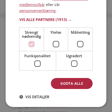
medlemsvilkår
eller vår
Date menn i Norge
personvernerklæring
.
VIS ALLE PARTNERE
(1913) →
Bli medlem gratis!
Strengt
Ytelse
Målretting
nødvendig
Jeg er en:
Mann
Kvinne
Min alder:
Funksjonalitet
Ugradert
GODTA ALLE
VIS DETALJER
Jeg aksepterer
Medlemsvilkårene