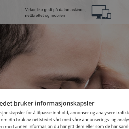
Virker like godt på datamaskinen,
nettbrettet og mobilen
tedet bruker informasjonskapsler
ann fra Skien
B
sjonskapsler for å tilpasse innhold, annonser og analysere trafikk
 om din bruk av nettstedet vårt med våre annonserings- og anal
n med annen informasjon du har gitt dem eller som de har samlet
Jeg er en: