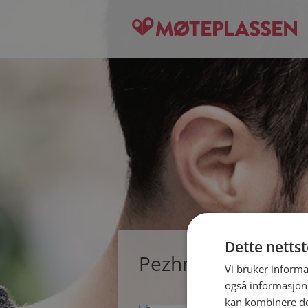
Dette netts
Pezhman, single m
Vi bruker informa
også informasjon
kan kombinere de