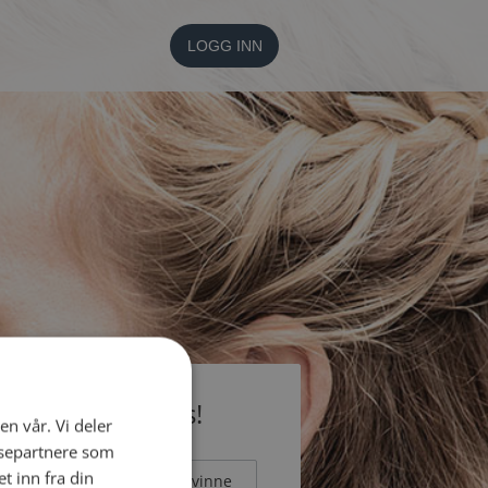
LOGG INN
li medlem gratis!
en vår. Vi deler
ysepartnere som
 inn fra din
Mann
Kvinne