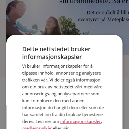
Dette nettstedet bruker
informasjonskapsler
]
Vi bruker informasjonskapsler for å
tilpasse innhold, annonser og analysere
trafikken vår. Vi deler også informasjon
Fler single
om din bruk av nettstedet vårt med våre
annonserings- og analysepartnere som
kan kombinere den med annen
Andre single fra Larvik
informasjon du har gitt dem eller som de
Menn fra Larvik
har samlet inn fra din bruk av tjenestene
Date kvinner i Norge
deres. Les mer om
informasjonskapsler
,
Date menn i Norge
medlemsvilkår
eller vår