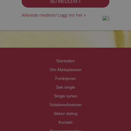
Allerede medlem? Logg inn her »
prot
prot
Priva
Priva
Startsiden
Om Møteplassen
Funksjoner
Søk single
Single synes
Solskinnshistorier
Sikker dating
Kontakt