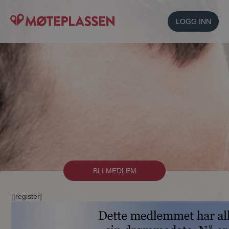
LOGG INN
BLI MEDLEM
[[register]