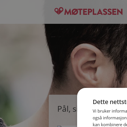
Dette netts
Pål, single mann fr
Vi bruker informa
også informasjon
kan kombinere de