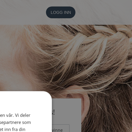
LOGG INN
li medlem gratis!
en vår. Vi deler
ysepartnere som
 inn fra din
Mann
Kvinne