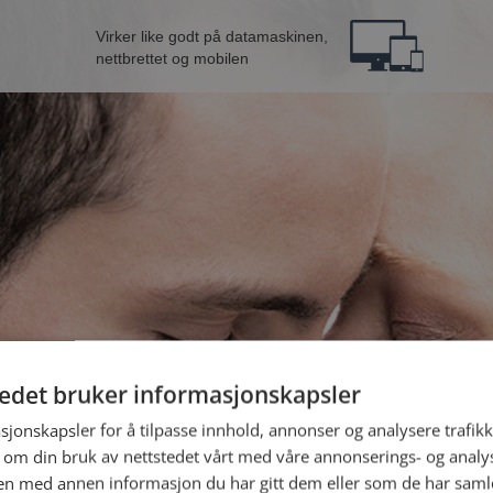
Virker like godt på datamaskinen,
nettbrettet og mobilen
tedet bruker informasjonskapsler
a Gjøvik
B
sjonskapsler for å tilpasse innhold, annonser og analysere trafikk
 om din bruk av nettstedet vårt med våre annonserings- og anal
n med annen informasjon du har gitt dem eller som de har samlet
Jeg er en: