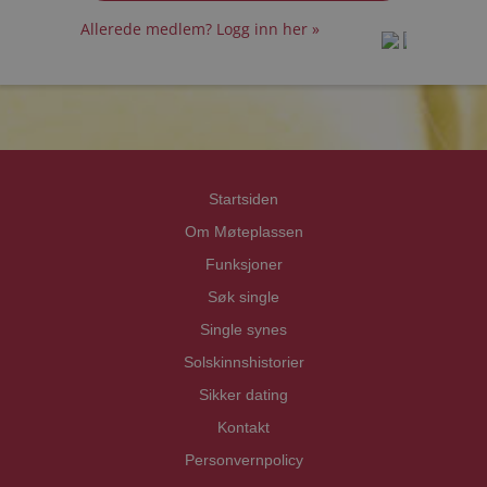
Allerede medlem? Logg inn her »
prot
prot
Priva
Priva
Startsiden
Om Møteplassen
Funksjoner
Søk single
Single synes
Solskinnshistorier
Sikker dating
Kontakt
Personvernpolicy