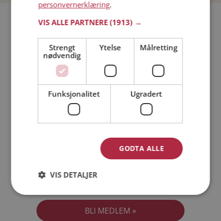
personvernerklæring
.
Bli medlem gratis!
VIS ALLE PARTNERE
(1913) →
Strengt
Ytelse
Målretting
Jeg er en:
Mann
Kvinne
nødvendig
Min alder:
Funksjonalitet
Ugradert
GODTA ALLE
VIS DETALJER
Jeg aksepterer
Medlemsvilkårene
Jeg aksepterer
Personvernreglene