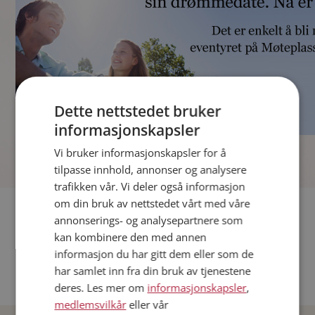
Dette nettstedet bruker
informasjonskapsler
]
Vi bruker informasjonskapsler for å
tilpasse innhold, annonser og analysere
trafikken vår. Vi deler også informasjon
om din bruk av nettstedet vårt med våre
Fler single
annonserings- og analysepartnere som
kan kombinere den med annen
Andre single fra Oslo
informasjon du har gitt dem eller som de
Date menn i Norge
har samlet inn fra din bruk av tjenestene
Date kvinner i Norge
deres. Les mer om
informasjonskapsler
,
medlemsvilkår
eller vår