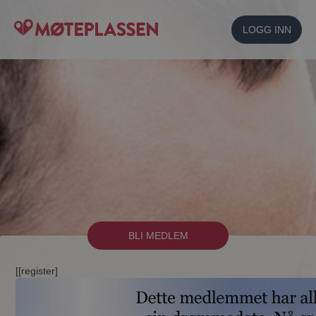
LOGG INN
BLI MEDLEM
[[register]