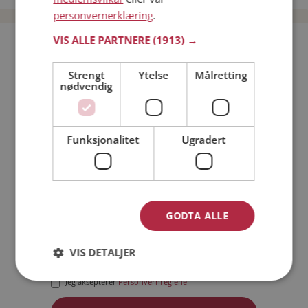
personvernerklæring
.
VIS ALLE PARTNERE
(1913) →
Bli medlem gratis!
Strengt
Ytelse
Målretting
nødvendig
Jeg er en:
Mann
Kvinne
Min alder:
Funksjonalitet
Ugradert
GODTA ALLE
VIS DETALJER
Jeg aksepterer
Medlemsvilkårene
Jeg aksepterer
Personvernreglene