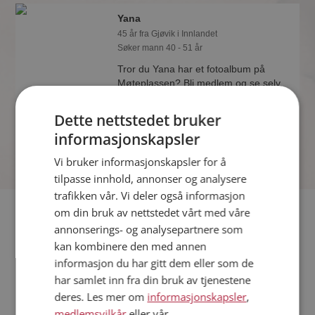
Yana
45 år fra Gjøvik i Innlandet
Søker mann 40 - 51 år
Tror du Yana har et fotoalbum på
Møteplassen? Bli medlem og se selv.
Det finnes tusener av fotoalbum med
spennende bilder på sidene.
Dette nettstedet bruker
informasjonskapsler
Vi bruker informasjonskapsler for å
tilpasse innhold, annonser og analysere
trafikken vår. Vi deler også informasjon
Fler single
om din bruk av nettstedet vårt med våre
annonserings- og analysepartnere som
kan kombinere den med annen
Flere singlekvinner fra Gjøvik
:
Maren
,
Clara
,
Tove
informasjon du har gitt dem eller som de
Menn fra Gjøvik
har samlet inn fra din bruk av tjenestene
Date kvinner i Norge
deres. Les mer om
informasjonskapsler
,
Date menn i Norge
medlemsvilkår
eller vår