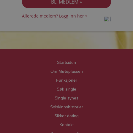
Allerede medlem? Logg inn her »
prot
prot
Priva
Priva
Startsiden
Om Møteplassen
Funksjoner
Søk single
Single synes
Solskinnshistorier
Sikker dating
Kontakt