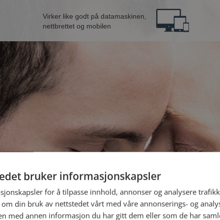
Virker like godt på datamaskinen,
nettbrettet og mobilen
tedet bruker informasjonskapsler
son fra Holmestrand
B
sjonskapsler for å tilpasse innhold, annonser og analysere trafikk
 om din bruk av nettstedet vårt med våre annonserings- og anal
n med annen informasjon du har gitt dem eller som de har samlet
Jeg er en: