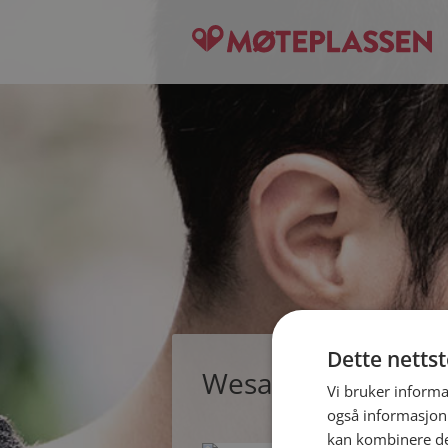
Dette netts
Wesam, single per
Vi bruker informa
også informasjon
kan kombinere de