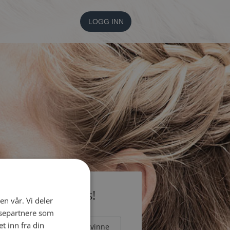
LOGG INN
li medlem gratis!
en vår. Vi deler
ysepartnere som
 inn fra din
Mann
Kvinne