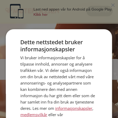
×
Last ned appen vår for Android på Google Play.
LOGG INN
Klikk her
Dette nettstedet bruker
informasjonskapsler
Vi bruker informasjonskapsler for å
Din profil er nå pauset
tilpasse innhold, annonser og analysere
trafikken vår. Vi deler også informasjon
Velkommen tilbake senere
om din bruk av nettstedet vårt med våre
annonserings- og analysepartnere som
kan kombinere den med annen
informasjon du har gitt dem eller som de
har samlet inn fra din bruk av tjenestene
deres. Les mer om
informasjonskapsler
,
medlemsvilkår
eller vår