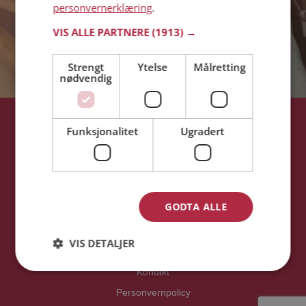
personvernerklæring
.
VIS ALLE PARTNERE
(1913) →
Strengt
Ytelse
Målretting
nødvendig
Startsiden
Funksjonalitet
Ugradert
Om Møteplassen
Funksjoner
Søk single
GODTA ALLE
Single synes
Solskinnshistorier
VIS DETALJER
Sikker dating
Kontakt
Personvernpolicy