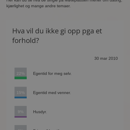
Her kan du se hva de single på Møteplassen mener om dating,
kjærlighet og mange andre temaer.
Hva vil du ikke gi opp pga et
forhold?
30 mar 2010
22%
Egentid for meg selv.
15%
Egentid med venner.
9%
Husdyr.