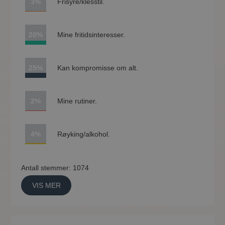
3%
Frisyre/klesstil.
20%
Mine fritidsinteresser.
25%
Kan kompromisse om alt.
2%
Mine rutiner.
4%
Røyking/alkohol.
Antall stemmer: 1074
VIS MER