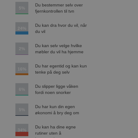
Du bestemmer selv over
5%
fjernkontrollen til tvn
Du kan dra hvor du vil, når
24%
du vil
Du kan selv velge hvilke
2%
møbler du vil ha hjemme
Du har egentid og kan kun
16%
tenke på deg selv
Du slipper ligge våken
6%
fordi noen snorker
Du har kun din egen
5%
økonomi å bry deg om
Du kan ha dine egne
34%
rutiner uten å