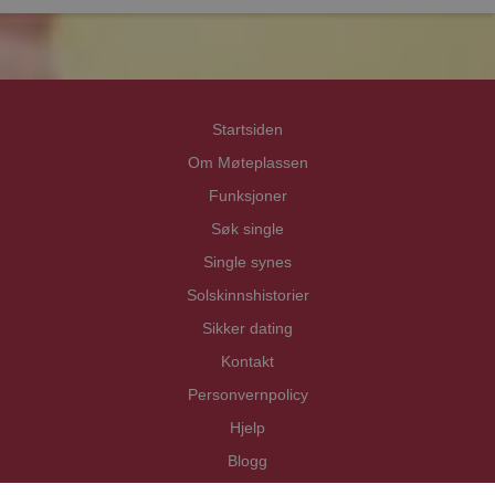
Priva
Priva
Startsiden
Om Møteplassen
Funksjoner
Søk single
Single synes
Solskinnshistorier
Sikker dating
Kontakt
Personvernpolicy
Hjelp
Blogg