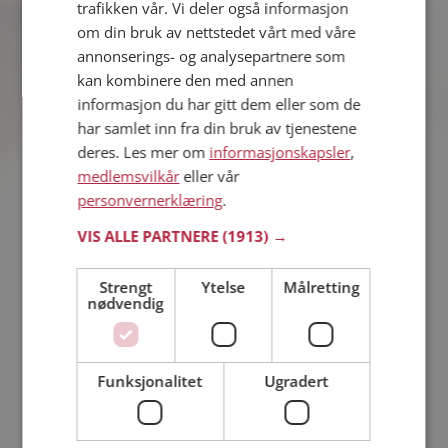
trafikken vår. Vi deler også informasjon
om din bruk av nettstedet vårt med våre
3%
Via mail.
annonserings- og analysepartnere som
kan kombinere den med annen
3%
Via telefon.
informasjon du har gitt dem eller som de
har samlet inn fra din bruk av tjenestene
deres. Les mer om
informasjonskapsler
,
3%
På offentlig sted.
medlemsvilkår
eller vår
personvernerklæring
.
Antall stemmer: 1339
VIS ALLE PARTNERE
(1913) →
VIS MER
Strengt
Ytelse
Målretting
nødvendig
Kan du tenke deg å gå tilbake til
Funksjonalitet
Ugradert
dit siste forhold?