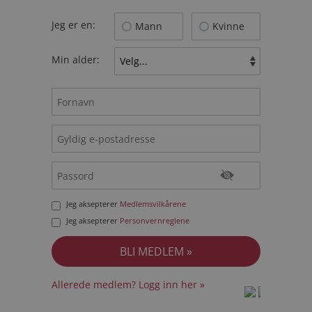
Jeg er en:
Mann
Kvinne
Min alder:
Jeg aksepterer
Medlemsvilkårene
Jeg aksepterer
Personvernreglene
Allerede medlem? Logg inn her »
prot
prot