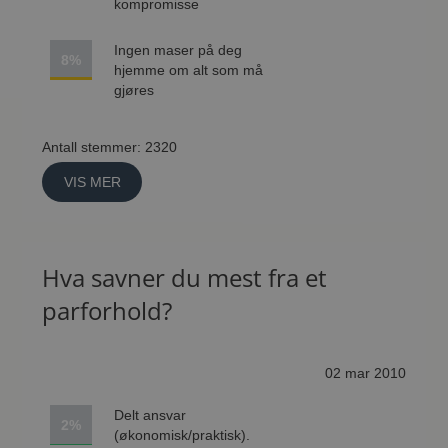
kompromisse
Ingen maser på deg
8%
hjemme om alt som må
gjøres
Antall stemmer: 2320
VIS MER
Hva savner du mest fra et
parforhold?
02 mar 2010
Delt ansvar
2%
(økonomisk/praktisk).