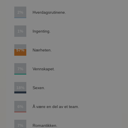
2%
Hverdagsrutinene.
1%
Ingenting.
57%
Nærheten.
7%
Vennskapet.
18%
Sexen.
6%
Å være en del av et team.
7%
Romantikken.