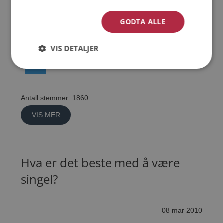
12 mar 2010
GODTA ALLE
18%
Ja.
VIS DETALJER
82%
Nei.
Antall stemmer: 1860
VIS MER
Hva er det beste med å være
singel?
08 mar 2010