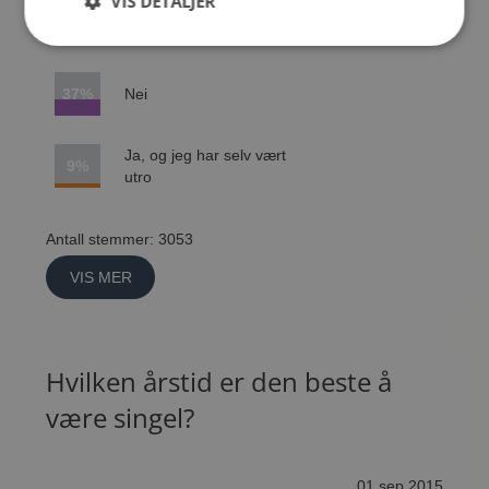
VIS DETALJER
Nei, men jeg har selv vært
5%
utro
37%
Nei
Ja, og jeg har selv vært
9%
utro
Antall stemmer: 3053
VIS MER
Hvilken årstid er den beste å
være singel?
01 sep 2015