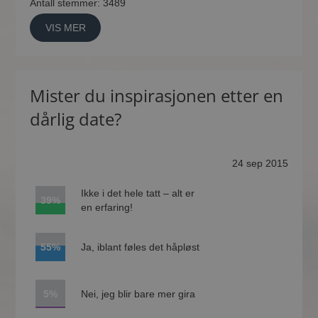
Antall stemmer: 3489
VIS MER
Mister du inspirasjonen etter en
dårlig date?
24 sep 2015
Ikke i det hele tatt – alt er
39%
en erfaring!
55%
Ja, iblant føles det håpløst
5%
Nei, jeg blir bare mer gira