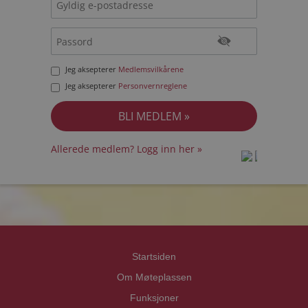
Jeg aksepterer
Medlemsvilkårene
Jeg aksepterer
Personvernreglene
Allerede medlem? Logg inn her »
prot
prot
Priva
Priva
Startsiden
Om Møteplassen
Funksjoner