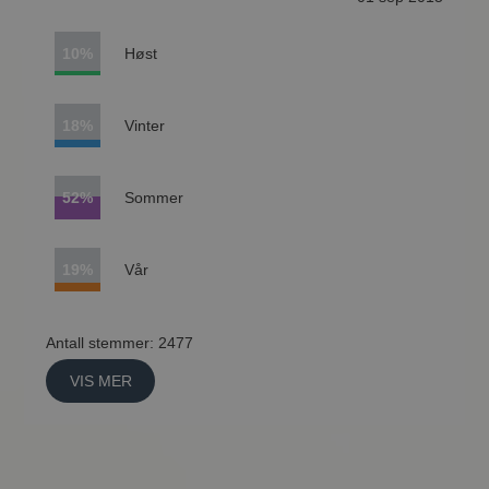
10%
Høst
18%
Vinter
52%
Sommer
19%
Vår
Antall stemmer: 2477
VIS MER