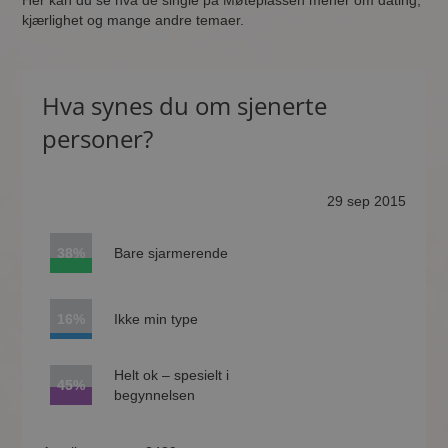
Her kan du se hva de single på Møteplassen mener om dating,
kjærlighet og mange andre temaer.
Hva synes du om sjenerte
personer?
29 sep 2015
38%
Bare sjarmerende
16%
Ikke min type
Helt ok – spesielt i
45%
begynnelsen