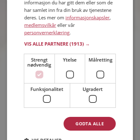
informasjon du har gitt dem eller som de
46%
Ja
har samlet inn fra din bruk av tjenestene
deres. Les mer om
informasjonskapsler
,
medlemsvilkår
eller vår
21%
Nei
personvernerklæring
.
VIS ALLE PARTNERE
(1913) →
Antall stemmer: 2519
Strengt
Ytelse
Målretting
VIS MER
nødvendig
Har du blitt utsatt for utroskap?
Funksjonalitet
Ugradert
08 sep 2015
GODTA ALLE
49%
Ja