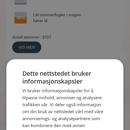
Litt sommerfugler i magen
56%
hører til
Antall stemmer: 3707
VIS MER
Dette nettstedet bruker
Er du åpen med at du dater på
informasjonskapsler
nettet?
Vi bruker informasjonskapsler for å
tilpasse innhold, annonser og analysere
14 sep 2015
trafikken vår. Vi deler også informasjon
om din bruk av nettstedet vårt med våre
Bare blant de som jeg
annonserings- og analysepartnere som
33%
kjenner godt
kan kombinere den med annen