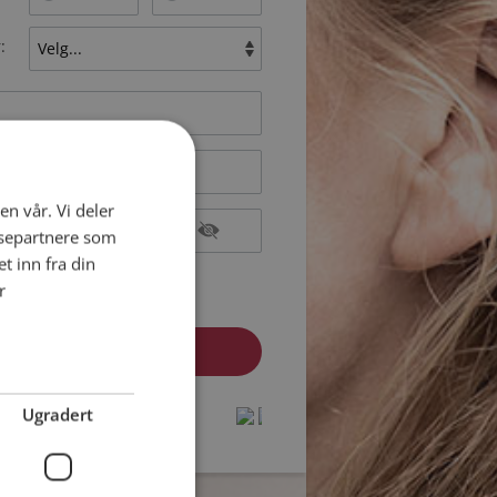
:
en vår. Vi deler
ysepartnere som
 inn fra din
epterer
Medlemsvilkårene
r
epterer
Personvernreglene
medlem? Logg inn her »
Ugradert
protected by
protected by
reCAPTCHA
reCAPTCHA
-
-
Privacy
Privacy
Terms
Terms