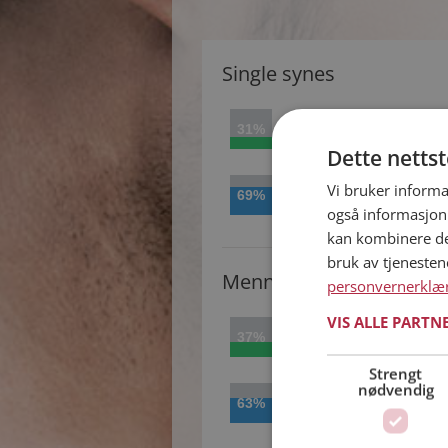
Single synes
31%
Ja
Dette netts
Vi bruker informa
69%
Nej
også informasjon
kan kombinere de
bruk av tjeneste
Menn synes
personvernerklæ
VIS ALLE PARTN
37%
Ja
Strengt
nødvendig
63%
Nej