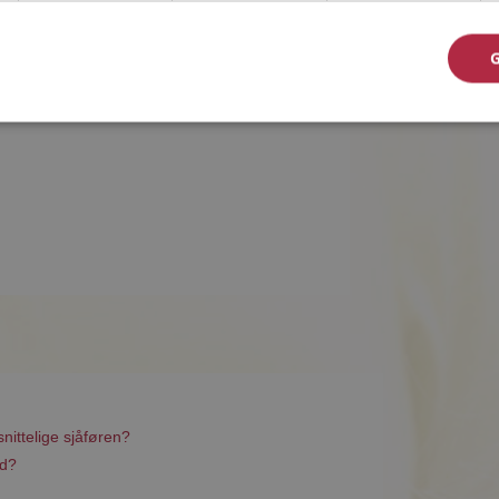
nittelige sjåføren?
ld?