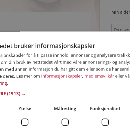
Min alder
tedet bruker informasjonskapsler
sjonskapsler for å tilpasse innhold, annonser og analysere trafikk
 om din bruk av nettstedet vårt med våre annonserings- og anal
n med annen informasjon du har gitt dem eller som de har samlet
Jeg aks
ne deres. Les mer om
informasjonskapsler
,
medlemsvilkår
eller vå
Jeg aks
ring
.
ERE
(1913) →
Allerede 
Ytelse
Målretting
Funksjonalitet