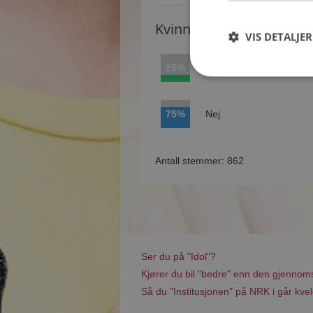
Kvinner synes
VIS DETALJER
25%
Ja
75%
Nej
Antall stemmer: 862
Ser du på "Idol"?
Kjører du bil "bedre" enn den gjennoms
Så du "Institusjonen" på NRK i går kve