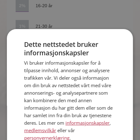
2%
16-20 år
1%
21-30 år
Dette nettstedet bruker
24%
2-5 år
informasjonskapsler
Vi bruker informasjonskapsler for å
42%
6-10 år
tilpasse innhold, annonser og analysere
trafikken vår. Vi deler også informasjon
om din bruk av nettstedet vårt med våre
19%
Alder spiller ingen rolle
annonserings- og analysepartnere som
kan kombinere den med annen
informasjon du har gitt dem eller som de
0%
Ingen forskjell
har samlet inn fra din bruk av tjenestene
deres. Les mer om
informasjonskapsler
,
medlemsvilkår
eller vår
Kvinner synes
personvernerklæring
.