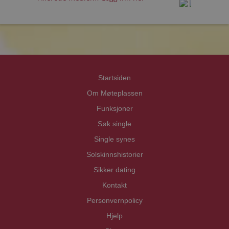
prot
prot
Priva
Priva
Startsiden
Om Møteplassen
Funksjoner
Søk single
Single synes
Solskinnshistorier
Sikker dating
Kontakt
Personvernpolicy
Hjelp