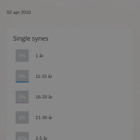
02 apr 2010
Single synes
0%
1 år
8%
11-15 år
2%
16-20 år
1%
21-30 år
32%
2-5 år