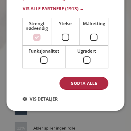
VIS ALLE PARTNERE
(1913) →
0%
1 år
Strengt
Ytelse
Målretting
nødvendig
5%
11-15 år
Funksjonalitet
Ugradert
1%
16-20 år
0%
21-30 år
GODTA ALLE
43%
2-5 år
VIS DETALJER
39%
6-10 år
11%
Alder spiller ingen rolle