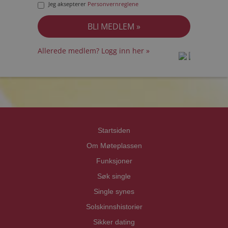
Jeg aksepterer
Personvernreglene
Allerede medlem? Logg inn her »
prot
prot
Priva
Priva
Startsiden
Om Møteplassen
Funksjoner
Søk single
Single synes
Solskinnshistorier
Sikker dating