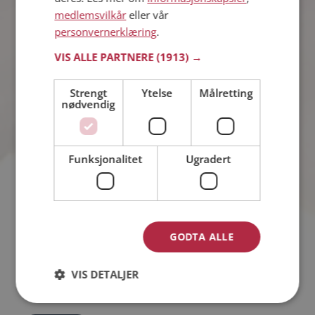
medlemsvilkår
eller vår
7%
Har gjort det en gang
personvernerklæring
.
VIS ALLE PARTNERE
(1913) →
5%
Ja
Strengt
Ytelse
Målretting
nødvendig
76%
Nei
Funksjonalitet
Ugradert
Antall stemmer: 1415
GODTA ALLE
Hvor ofte trener du?
VIS DETALJER
Hvor går grensen for utroskap?
Har du noen kjæledyr?