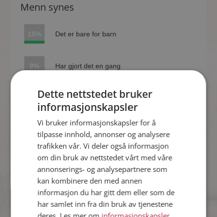
Menn synes
15%
Det er bare for barn
9%
Har gjort det en gang
Dette nettstedet bruker
7%
Ja
informasjonskapsler
Vi bruker informasjonskapsler for å
69%
Nei
tilpasse innhold, annonser og analysere
trafikken vår. Vi deler også informasjon
om din bruk av nettstedet vårt med våre
annonserings- og analysepartnere som
Kvinner synes
kan kombinere den med annen
informasjon du har gitt dem eller som de
12%
Det er bare for barn
har samlet inn fra din bruk av tjenestene
deres. Les mer om
informasjonskapsler
,