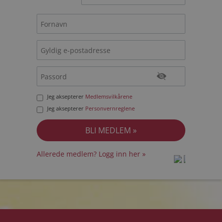
Jeg aksepterer
Medlemsvilkårene
Jeg aksepterer
Personvernreglene
Allerede medlem? Logg inn her »
prot
prot
Priva
Priva