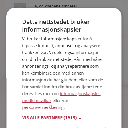
Ja, og knepene fungerer
3%
virkelig
Dette nettstedet bruker
Nei, jeg tror ikke på slike
informasjonskapsler
89%
tips
Vi bruker informasjonskapsler for å
tilpasse innhold, annonser og analysere
Kvinner synes
trafikken vår. Vi deler også informasjon
om din bruk av nettstedet vårt med våre
annonserings- og analysepartnere som
12%
Ja, men jeg har ikke prøvd
kan kombinere den med annen
informasjon du har gitt dem eller som de
Ja, og knepene fungerer
har samlet inn fra din bruk av tjenestene
2%
virkelig
deres. Les mer om
informasjonskapsler
,
medlemsvilkår
eller vår
Nei, jeg tror ikke på slike
85%
personvernerklæring
.
tips
VIS ALLE PARTNERE
(1913) →
Antall stemmer: 561