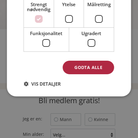
Strengt
Ytelse
Målretting
nødvendig
Funksjonalitet
Ugradert
Kunne du tenke deg å begynne med dans?
Blir du lettere forelsket om våren?
Er du våryr?
GODTA ALLE
TILBAKE
VIS DETALJER
Bli medlem gratis!
Jeg er en:
Mann
Kvinne
Min alder: