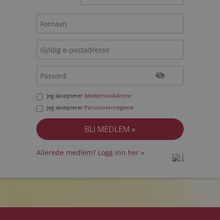
Jeg aksepterer
Medlemsvilkårene
Jeg aksepterer
Personvernreglene
Allerede medlem? Logg inn her »
prot
prot
Priva
Priva