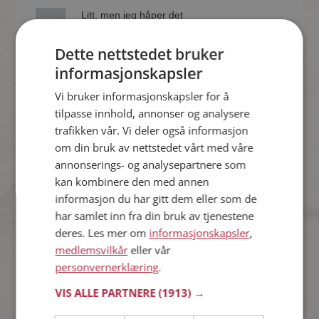
Litt, men jeg håper det
48%
kommer mer
Dette nettstedet bruker
informasjonskapsler
20%
Nei, ikke i det hele tatt
Vi bruker informasjonskapsler for å
tilpasse innhold, annonser og analysere
Kvinner synes
trafikken vår. Vi deler også informasjon
om din bruk av nettstedet vårt med våre
annonserings- og analysepartnere som
Ja, det kribler i hele
28%
kroppen
kan kombinere den med annen
informasjon du har gitt dem eller som de
Litt, men jeg håper det
har samlet inn fra din bruk av tjenestene
55%
kommer mer
deres. Les mer om
informasjonskapsler
,
medlemsvilkår
eller vår
17%
Nei, ikke i det hele tatt
personvernerklæring
.
VIS ALLE PARTNERE
(1913) →
Antall stemmer: 2021