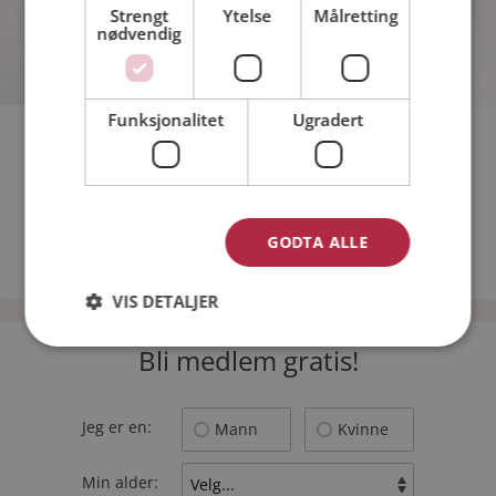
Strengt
Ytelse
Målretting
nødvendig
Funksjonalitet
Ugradert
Hvilken dag er den beste ukedagen å gå på date på?
Hvilket norskt kjendispar er søtest?
Hvilken av følgende matretter er mest romantisk?
GODTA ALLE
TILBAKE
VIS DETALJER
Bli medlem gratis!
Jeg er en:
Mann
Kvinne
Min alder: