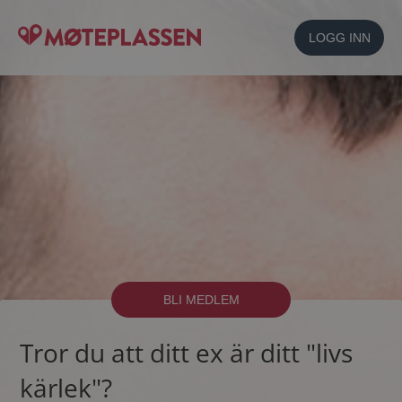
LOGG INN
BLI MEDLEM
Tror du att ditt ex är ditt "livs
kärlek"?