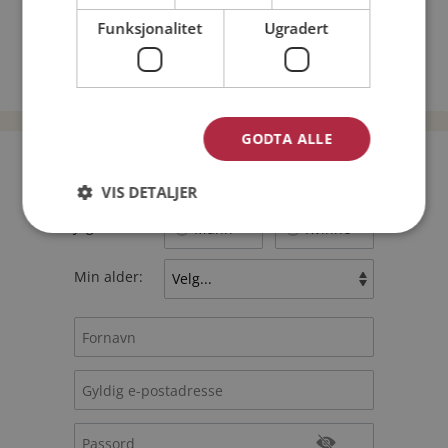
Hvilket dyr skulle du kunne tenke deg å være?
Funksjonalitet
Ugradert
TILBAKE
GODTA ALLE
Bli medlem gratis!
VIS DETALJER
Jeg er en:
Mann
Kvinne
Min alder: