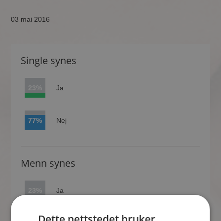
03 mai 2016
Single synes
23%
Ja
77%
Nej
Menn synes
23%
Ja
Dette nettstedet bruker