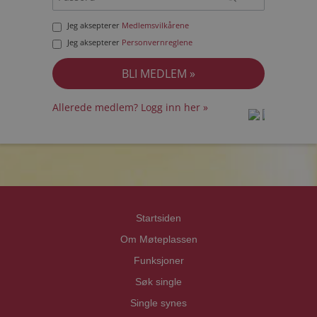
Jeg aksepterer
Medlemsvilkårene
Jeg aksepterer
Personvernreglene
Allerede medlem? Logg inn her »
prot
prot
Priva
Priva
Startsiden
Om Møteplassen
Funksjoner
Søk single
Single synes