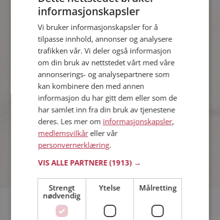
77%
Nej
informasjonskapsler
Vi bruker informasjonskapsler for å
tilpasse innhold, annonser og analysere
Kvinner synes
trafikken vår. Vi deler også informasjon
om din bruk av nettstedet vårt med våre
23%
Ja
annonserings- og analysepartnere som
kan kombinere den med annen
informasjon du har gitt dem eller som de
77%
Nej
har samlet inn fra din bruk av tjenestene
deres. Les mer om
informasjonskapsler
,
medlemsvilkår
eller vår
Antall stemmer: 983
personvernerklæring
.
VIS ALLE PARTNERE
(1913) →
Strengt
Ytelse
Målretting
nødvendig
Hvor ofte ønsker du at din drømmepartner skal trene?
Hvilket språk er det mest sexy du vet?