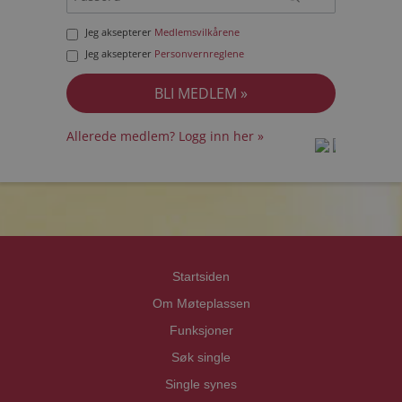
Jeg aksepterer
Medlemsvilkårene
Jeg aksepterer
Personvernreglene
Allerede medlem? Logg inn her »
prot
prot
Priva
Priva
Startsiden
Om Møteplassen
Funksjoner
Søk single
Single synes