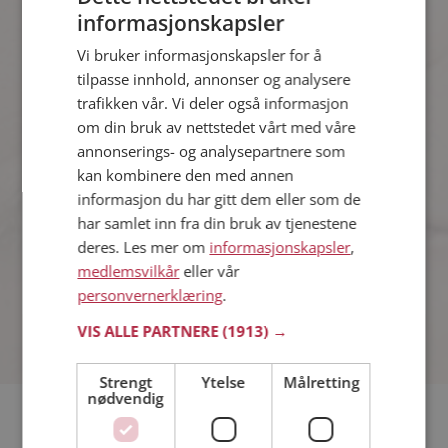
78%
Nej
informasjonskapsler
Vi bruker informasjonskapsler for å
tilpasse innhold, annonser og analysere
Kvinner synes
trafikken vår. Vi deler også informasjon
om din bruk av nettstedet vårt med våre
21%
Ja
annonserings- og analysepartnere som
kan kombinere den med annen
informasjon du har gitt dem eller som de
79%
Nej
har samlet inn fra din bruk av tjenestene
deres. Les mer om
informasjonskapsler
,
medlemsvilkår
eller vår
Antall stemmer: 3029
personvernerklæring
.
VIS ALLE PARTNERE
(1913) →
Strengt
Ytelse
Målretting
nødvendig
Hvor ofte ønsker du at din drømmepartner skal trene?
Hvilket språk er det mest sexy du vet?