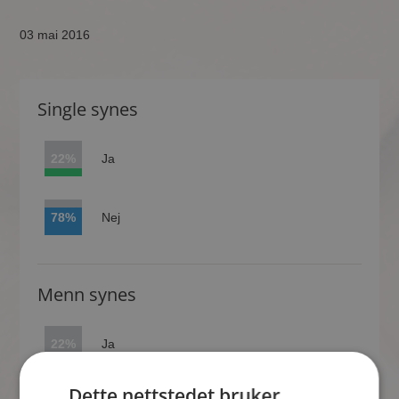
03 mai 2016
Single synes
22%
Ja
78%
Nej
Menn synes
22%
Ja
Dette nettstedet bruker