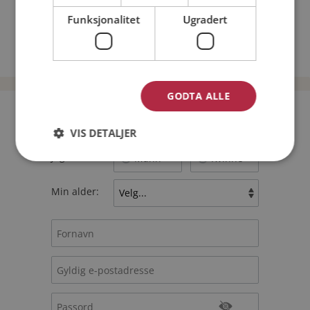
Hvilket dyr skulle du kunne tenke deg å være?
Funksjonalitet
Ugradert
TILBAKE
GODTA ALLE
Bli medlem gratis!
VIS DETALJER
Jeg er en:
Mann
Kvinne
Min alder: