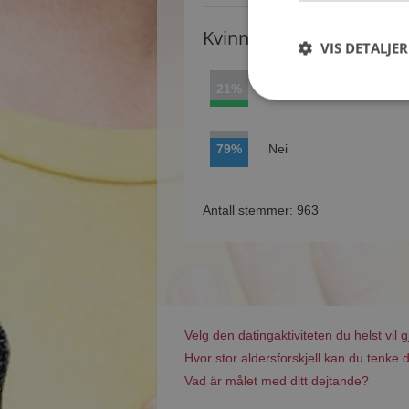
Kvinner synes
VIS DETALJER
21%
Ja
79%
Nei
Antall stemmer: 963
Velg den datingaktiviteten du helst vil g
Hvor stor aldersforskjell kan du tenke d
Vad är målet med ditt dejtande?