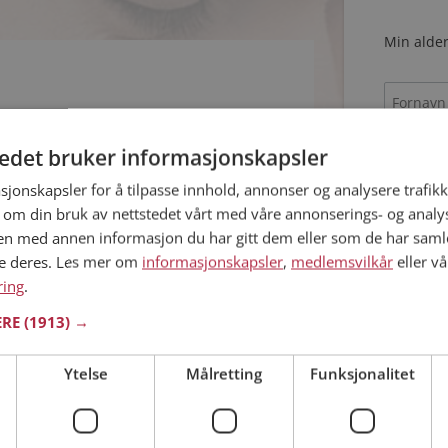
Min alder
tedet bruker informasjonskapsler
sjonskapsler for å tilpasse innhold, annonser og analysere trafikk
 om din bruk av nettstedet vårt med våre annonserings- og anal
n med annen informasjon du har gitt dem eller som de har samlet
Jeg aks
ne deres. Les mer om
informasjonskapsler
,
medlemsvilkår
eller vå
Jeg aks
ring
.
ERE
(1913) →
Allerede 
Ytelse
Målretting
Funksjonalitet