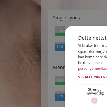
Single synes
26%
Ja
Dette netts
Vi bruker informa
74%
Nei
også informasjon
kan kombinere de
bruk av tjeneste
Menn synes
personvernerklæ
VIS ALLE PARTN
31%
Ja
Strengt
nødvendig
69%
Nei