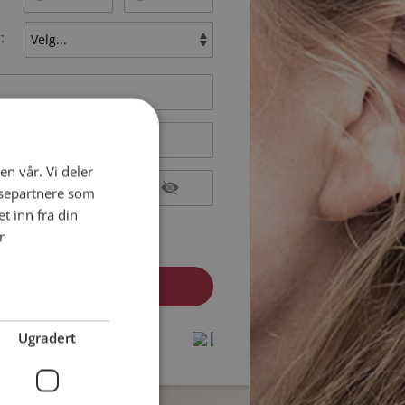
:
en vår. Vi deler
ysepartnere som
 inn fra din
epterer
Medlemsvilkårene
r
epterer
Personvernreglene
medlem? Logg inn her »
Ugradert
protected by
protected by
reCAPTCHA
reCAPTCHA
-
-
Privacy
Privacy
Terms
Terms