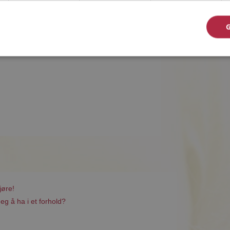
jøre!
eg å ha i et forhold?