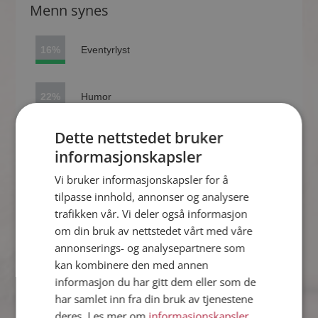
Menn synes
16%
Eventyrlyst
22%
Humor
Dette nettstedet bruker
26%
Omtanke
informasjonskapsler
Vi bruker informasjonskapsler for å
36%
Trygghet
tilpasse innhold, annonser og analysere
trafikken vår. Vi deler også informasjon
om din bruk av nettstedet vårt med våre
annonserings- og analysepartnere som
Kvinner synes
kan kombinere den med annen
informasjon du har gitt dem eller som de
1%
Eventyrlyst
har samlet inn fra din bruk av tjenestene
deres. Les mer om
informasjonskapsler
,