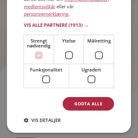
medlemsvilkår
eller vår
17%
Humor
personvernerklæring
.
VIS ALLE PARTNERE
(1913) →
25%
Omtanke
Strengt
Ytelse
Målretting
nødvendig
57%
Trygghet
Funksjonalitet
Ugradert
Antall stemmer: 348
GODTA ALLE
Hva liker du best med 17. mai?
VIS DETALJER
Spiller stjernetegn noen rolle?
Hva liker du best med påsken?