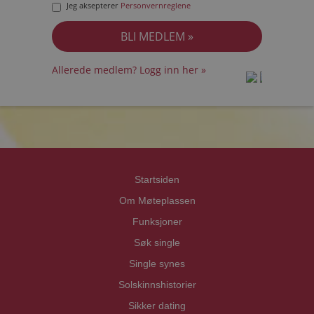
Jeg aksepterer
Personvernreglene
Allerede medlem? Logg inn her »
prot
prot
Priva
Priva
Startsiden
Om Møteplassen
Funksjoner
Søk single
Single synes
Solskinnshistorier
Sikker dating