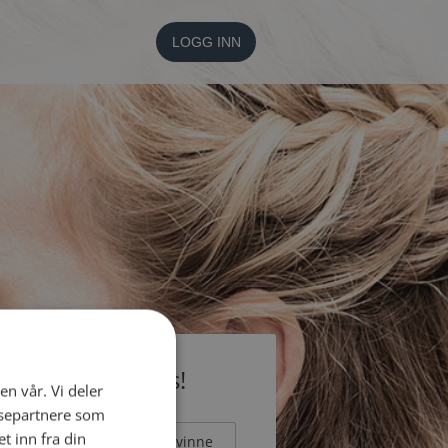
LOGG INN
li medlem gratis!
en vår. Vi deler
ysepartnere som
 inn fra din
Mann
Kvinne