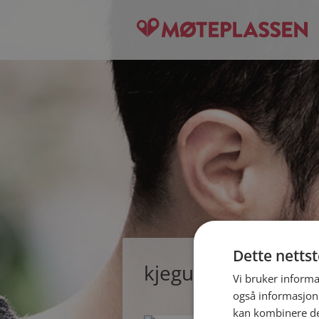
Dette netts
kjegund, single ma
Vi bruker informa
også informasjon
kan kombinere de