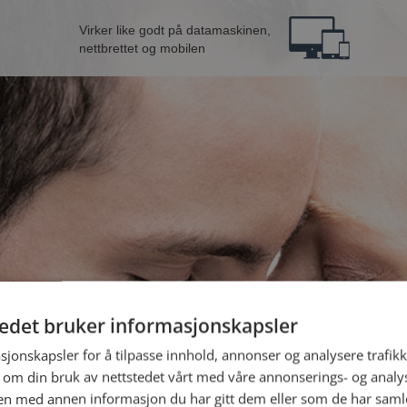
Virker like godt på datamaskinen,
nettbrettet og mobilen
tedet bruker informasjonskapsler
nn fra Bergen
B
sjonskapsler for å tilpasse innhold, annonser og analysere trafikk
 om din bruk av nettstedet vårt med våre annonserings- og anal
n med annen informasjon du har gitt dem eller som de har samlet
Jeg er en: