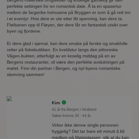
Bergens maleriske omgivelser og koselige gamleby gir den
perfekte settingen for en romantisk date. Å ta en spasertur
mellom de fargerike trehusene på Bryggen er som å gå rett inn
i et eventyr. Hvis dere er ute etter litt spenning, kan dere ta
Fløibanen opp til Fløyen, der dere får en fantastisk utsikt over
byen og fjordene.
Er dere glad i sjømat, kan dere smake på ferske og smakfulle
retter på fiskebutikken. En kveldstur langs den pittoreske
Vågen-bukten, etterfulgt av en koselig middag på en av
Bergens restauranter, vil være den perfekte avslutningen på
møtet. Finn din partner i Bergen, og nyt byens romantiske
stemning sammen!
Kim
41 år fra Bergen i Vestland
Søker kvinne 30 - 44 år
Virker ikke denne single personen
hyggelig? Det tar bare ett minutt å bli
medlem på Møteplassen, slik at du kan