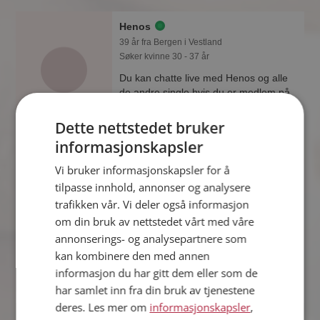
Henos
39 år fra Bergen i Vestland
Søker kvinne 30 - 37 år
Du kan chatte live med Henos og alle
de andre single hvis du er medlem på
Møteplassen. Det er raskt og enkelt å
bli medlem.
Dette nettstedet bruker
informasjonskapsler
Online nå!
Vi bruker informasjonskapsler for å
Kjetil82
tilpasse innhold, annonser og analysere
43 år fra Bergen i Vestland
trafikken vår. Vi deler også informasjon
Søker kvinne 26 - 48 år
om din bruk av nettstedet vårt med våre
Vil du vite mer om Kjetil82? Du kan se
annonserings- og analysepartnere som
en fullstendig profil med opplysninger
kan kombinere den med annen
og bilder hvis du er medlem på
informasjon du har gitt dem eller som de
Møteplassen.
har samlet inn fra din bruk av tjenestene
Online nå!
deres. Les mer om
informasjonskapsler
,