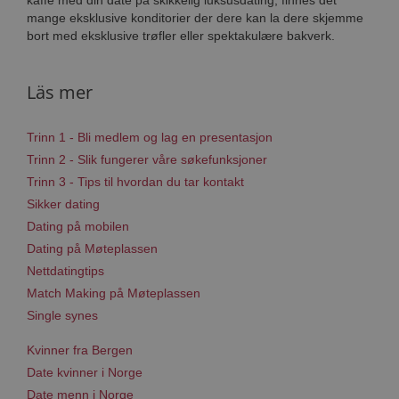
kaffe med din date på skikkelig luksusdating, finnes det
mange eksklusive konditorier der dere kan la dere skjemme
bort med eksklusive trøfler eller spektakulære bakverk.
Läs mer
Trinn 1 - Bli medlem og lag en presentasjon
Trinn 2 - Slik fungerer våre søkefunksjoner
Trinn 3 - Tips til hvordan du tar kontakt
Sikker dating
Dating på mobilen
Dating på Møteplassen
Nettdatingtips
Match Making på Møteplassen
Single synes
Kvinner fra Bergen
Date kvinner i Norge
Date menn i Norge