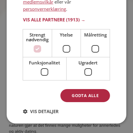
medlemsvilkår
eller vår
Simen90
personvernerklæring
.
36 år fra Bergen i Vestland
Søker kvinne 25 - 38 år
VIS ALLE PARTNERE
(1913) →
Tror du Simen90 har et fotoalbum på
Møteplassen? Bli medlem og se selv.
Strengt
Ytelse
Målretting
Det finnes tusener av fotoalbum med
nødvendig
spennende bilder på sidene.
Online nå!
Funksjonalitet
Ugradert
Dating i Bergen
GODTA ALLE
Det sies at Norge er et av verdens vakreste land, og Bergen
er virkelig et bevis på det. Landets nest største by ligger
VIS DETALJER
vakkert inneklemt mellom ville fjorder og høye fjell. Byen
klatrer opp langs de omliggende fjellene, og nærheten til
naturen gjør at det finnes mange muligheter for annerledes
og aktiv dating.