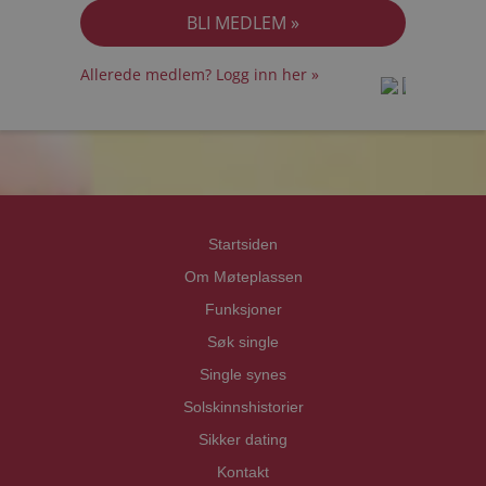
Allerede medlem? Logg inn her »
prot
prot
Priva
Priva
Startsiden
Om Møteplassen
Funksjoner
Søk single
Single synes
Solskinnshistorier
Sikker dating
Kontakt