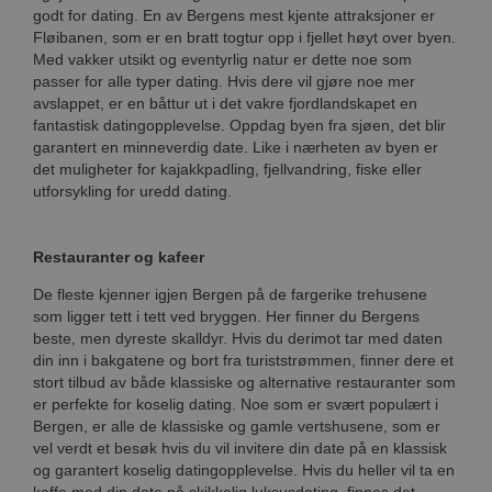
godt for dating. En av Bergens mest kjente attraksjoner er
Fløibanen, som er en bratt togtur opp i fjellet høyt over byen.
Med vakker utsikt og eventyrlig natur er dette noe som
passer for alle typer dating. Hvis dere vil gjøre noe mer
avslappet, er en båttur ut i det vakre fjordlandskapet en
fantastisk datingopplevelse. Oppdag byen fra sjøen, det blir
garantert en minneverdig date. Like i nærheten av byen er
det muligheter for kajakkpadling, fjellvandring, fiske eller
utforsykling for uredd dating.
Restauranter og kafeer
De fleste kjenner igjen Bergen på de fargerike trehusene
som ligger tett i tett ved bryggen. Her finner du Bergens
beste, men dyreste skalldyr. Hvis du derimot tar med daten
din inn i bakgatene og bort fra turiststrømmen, finner dere et
stort tilbud av både klassiske og alternative restauranter som
er perfekte for koselig dating. Noe som er svært populært i
Bergen, er alle de klassiske og gamle vertshusene, som er
vel verdt et besøk hvis du vil invitere din date på en klassisk
og garantert koselig datingopplevelse. Hvis du heller vil ta en