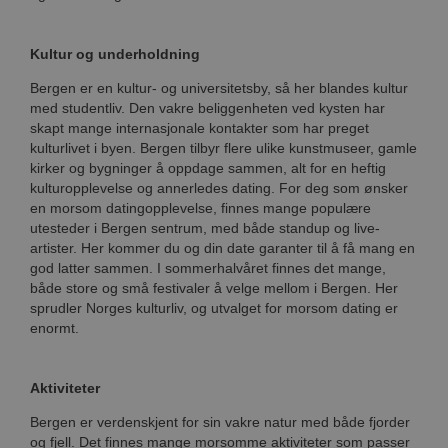
Kultur og underholdning
Bergen er en kultur- og universitetsby, så her blandes kultur
med studentliv. Den vakre beliggenheten ved kysten har
skapt mange internasjonale kontakter som har preget
kulturlivet i byen. Bergen tilbyr flere ulike kunstmuseer, gamle
kirker og bygninger å oppdage sammen, alt for en heftig
kulturopplevelse og annerledes dating. For deg som ønsker
en morsom datingopplevelse, finnes mange populære
utesteder i Bergen sentrum, med både standup og live-
artister. Her kommer du og din date garanter til å få mang en
god latter sammen. I sommerhalvåret finnes det mange,
både store og små festivaler å velge mellom i Bergen. Her
sprudler Norges kulturliv, og utvalget for morsom dating er
enormt.
Aktiviteter
Bergen er verdenskjent for sin vakre natur med både fjorder
og fjell. Det finnes mange morsomme aktiviteter som passer