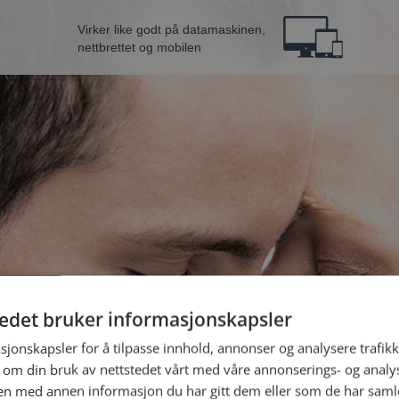
Virker like godt på datamaskinen,
nettbrettet og mobilen
tedet bruker informasjonskapsler
n fra Kongsberg
B
sjonskapsler for å tilpasse innhold, annonser og analysere trafikk
 om din bruk av nettstedet vårt med våre annonserings- og anal
n med annen informasjon du har gitt dem eller som de har samlet
Jeg er en: