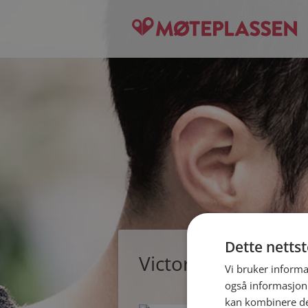
Dette netts
Victor, single man
Vi bruker informa
også informasjon
kan kombinere de