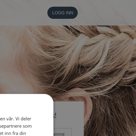
LOGG INN
li medlem gratis!
en vår. Vi deler
ysepartnere som
 inn fra din
Mann
Kvinne