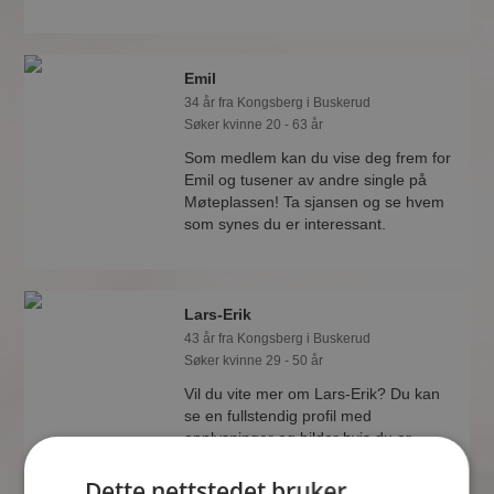
Emil
34 år fra Kongsberg i Buskerud
Søker kvinne 20 - 63 år
Som medlem kan du vise deg frem for
Emil og tusener av andre single på
Møteplassen! Ta sjansen og se hvem
som synes du er interessant.
Lars-Erik
43 år fra Kongsberg i Buskerud
Søker kvinne 29 - 50 år
Vil du vite mer om Lars-Erik? Du kan
se en fullstendig profil med
opplysninger og bilder hvis du er
medlem på Møteplassen.
Dette nettstedet bruker