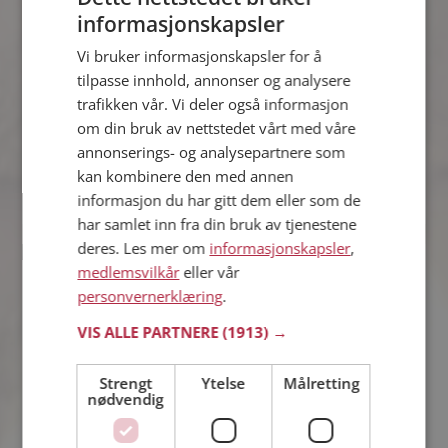
informasjonskapsler
Martin
Vi bruker informasjonskapsler for å
36 år fra Kongsberg i Buskerud
tilpasse innhold, annonser og analysere
Søker kvinne 25 - 39 år
trafikken vår. Vi deler også informasjon
Du kan chatte live med Martin og alle
om din bruk av nettstedet vårt med våre
de andre single hvis du er medlem på
annonserings- og analysepartnere som
Møteplassen. Det er raskt og enkelt å
kan kombinere den med annen
bli medlem.
informasjon du har gitt dem eller som de
har samlet inn fra din bruk av tjenestene
deres. Les mer om
informasjonskapsler
,
Håkon
medlemsvilkår
eller vår
37 år fra Kongsberg i Buskerud
personvernerklæring
.
Søker kvinne 22 - 46 år
VIS ALLE PARTNERE
(1913) →
Tror du Håkon har et fotoalbum på
Møteplassen? Bli medlem og se selv.
Det finnes tusener av fotoalbum med
Strengt
Ytelse
Målretting
nødvendig
spennende bilder på sidene.