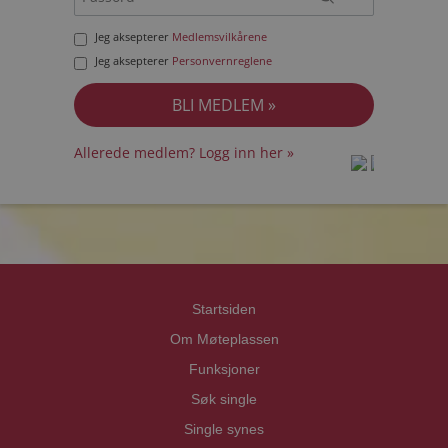
Jeg aksepterer
Medlemsvilkårene
Jeg aksepterer
Personvernreglene
Allerede medlem? Logg inn her »
prot
prot
Priva
Priva
Startsiden
Om Møteplassen
Funksjoner
Søk single
Single synes