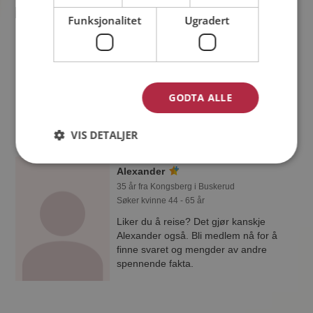
Funksjonalitet
Ugradert
Aleks
44 år fra Kongsberg i Buskerud
Søker kvinne 18 - 36 år
Vil du vite mer om Aleks? Du kan se en
fullstendig profil med opplysninger og
GODTA ALLE
bilder hvis du er medlem på
Møteplassen.
VIS DETALJER
Alexander
35 år fra Kongsberg i Buskerud
Søker kvinne 44 - 65 år
Liker du å reise? Det gjør kanskje
Alexander også. Bli medlem nå for å
finne svaret og mengder av andre
spennende fakta.