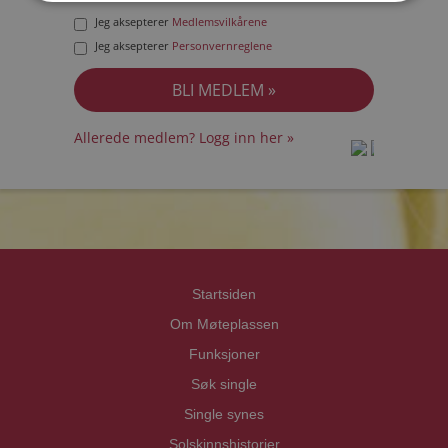
Jeg aksepterer
Medlemsvilkårene
Jeg aksepterer
Personvernreglene
Allerede medlem? Logg inn her »
prot
prot
Priva
Priva
Startsiden
Om Møteplassen
Funksjoner
Søk single
Single synes
Solskinnshistorier