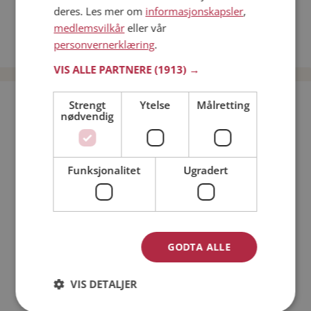
Kvinner fra Nordre Land
deres. Les mer om
informasjonskapsler
,
medlemsvilkår
eller vår
Date kvinner i Norge
personvernerklæring
.
Date menn i Norge
VIS ALLE PARTNERE
(1913) →
Bli medlem gratis!
Strengt
Ytelse
Målretting
nødvendig
Jeg er en:
Mann
Kvinne
Funksjonalitet
Ugradert
Min alder:
GODTA ALLE
VIS DETALJER