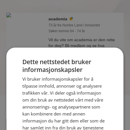
academia
73 år fra Nordre Land i Innlandet
Søker kvinne 64 - 74 år
Vil du vite om academia er den rette
for deg? Bli medlem og se hva
academia liker å gjøre om kvelden.
Kanskje en treningsentusiast som deg
Dette nettstedet bruker
selv?
informasjonskapsler
Vi bruker informasjonskapsler for å
tilpasse innhold, annonser og analysere
trafikken vår. Vi deler også informasjon
om din bruk av nettstedet vårt med våre
Fler single
annonserings- og analysepartnere som
kan kombinere den med annen
Flere singlemenn fra Nordre Land
:
Dag
,
nord gutt 60
,
informasjon du har gitt dem eller som de
toerbest
har samlet inn fra din bruk av tjenestene