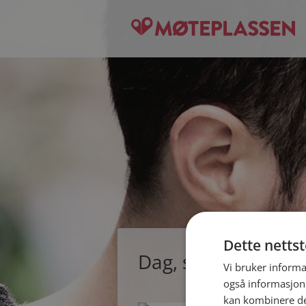
Dette netts
Dag, single mann f
Vi bruker informa
også informasjon
kan kombinere de