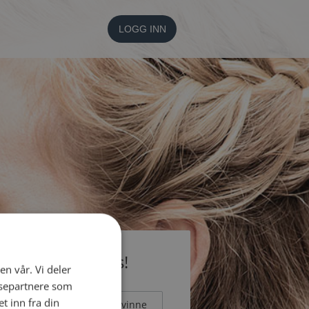
LOGG INN
li medlem gratis!
en vår. Vi deler
ysepartnere som
 inn fra din
Mann
Kvinne