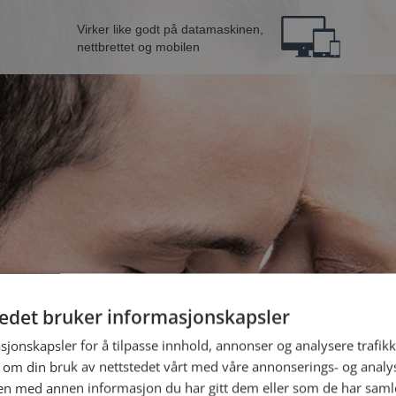
Virker like godt på datamaskinen,
nettbrettet og mobilen
tedet bruker informasjonskapsler
ra Åsnes
B
sjonskapsler for å tilpasse innhold, annonser og analysere trafikk
 om din bruk av nettstedet vårt med våre annonserings- og anal
n med annen informasjon du har gitt dem eller som de har samlet
Jeg er en: