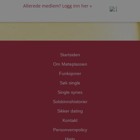
Allerede medlem? Logg inn her »
prot
prot
Priva
Priva
Startsiden
Om Møteplassen
Funksjoner
Søk single
Single synes
Solskinnshistorier
Sikker dating
Kontakt
Personvernpolicy
Hjelp