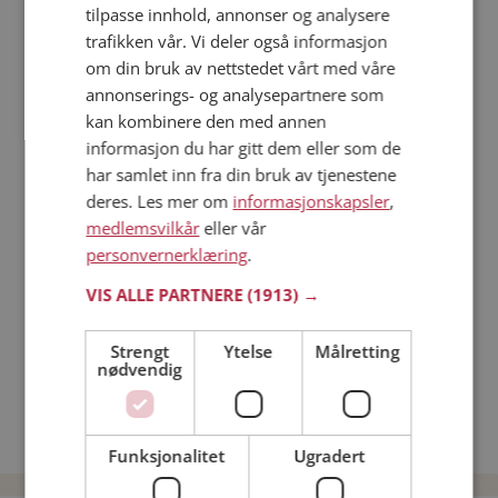
tilpasse innhold, annonser og analysere
trafikken vår. Vi deler også informasjon
Läs mer
om din bruk av nettstedet vårt med våre
annonserings- og analysepartnere som
Trinn 1 - Bli medlem og lag en presentasjon
kan kombinere den med annen
Trinn 2 - Slik fungerer våre søkefunksjoner
informasjon du har gitt dem eller som de
Trinn 3 - Tips til hvordan du tar kontakt
har samlet inn fra din bruk av tjenestene
deres. Les mer om
informasjonskapsler
,
Sikker dating
medlemsvilkår
eller vår
Dating på mobilen
personvernerklæring
.
Dating på Møteplassen
Nettdatingtips
VIS ALLE PARTNERE
(1913) →
Match Making på Møteplassen
Single synes
Strengt
Ytelse
Målretting
nødvendig
Menn fra Åsnes
Date kvinner i Norge
Date menn i Norge
Funksjonalitet
Ugradert