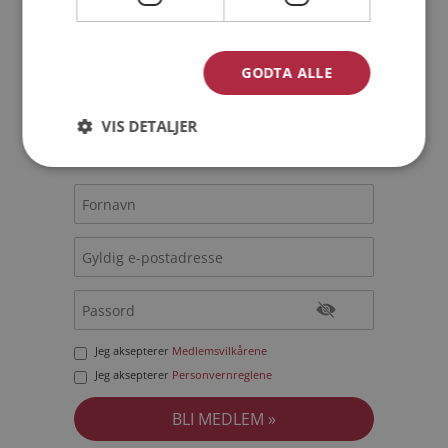
Bli medlem gratis!
GODTA ALLE
Jeg er en:
Mann
Kvinne
VIS DETALJER
Min alder:
Jeg aksepterer
Medlemsvilkårene
Jeg aksepterer
Personvernreglene