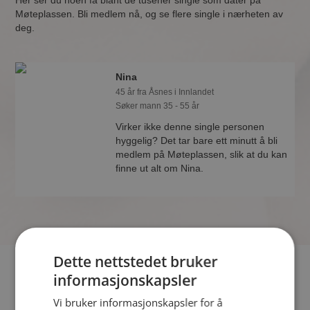
Her ser du noen få blant de tusener single som dater på
Møteplassen. Bli medlem nå, og se flere single i nærheten av
deg.
Nina
45 år fra Åsnes i Innlandet
Søker mann 35 - 55 år
Virker ikke denne single personen
hyggelig? Det tar bare ett minutt å bli
medlem på Møteplassen, slik at du kan
finne ut alt om Nina.
Dette nettstedet bruker
Hvis du søker dating i Åsnes har du kommet til riktig sted. På
informasjonskapsler
Møteplassen kan du bli medlem og søke blant tusenvis av
Vi bruker informasjonskapsler for å
datinginteresserte single i Åsnes