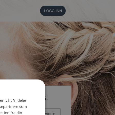
LOGG INN
li medlem gratis!
en vår. Vi deler
ysepartnere som
 inn fra din
Mann
Kvinne