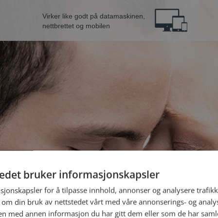
Virker like godt på datamaskinen,
nettbrettet og mobilen
tedet bruker informasjonskapsler
 mann fra Namsos
B
sjonskapsler for å tilpasse innhold, annonser og analysere trafikk
 om din bruk av nettstedet vårt med våre annonserings- og anal
n med annen informasjon du har gitt dem eller som de har samlet
Jeg er en: