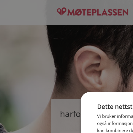
Dette netts
harformye, single
Vi bruker informa
også informasjon
kan kombinere de