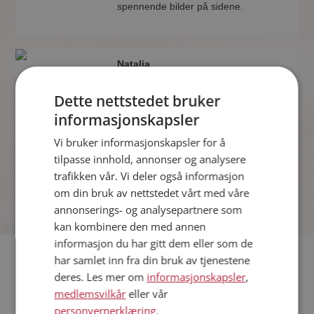
spennende bilder på sidene.
Natalia
45 år fra Namsos i Trøndelag
Søker mann 36 - 47 år
Dette nettstedet bruker
Som medlem kan du vise deg frem for
informasjonskapsler
Natalia og tusener av andre single på
Vi bruker informasjonskapsler for å
Møteplassen! Ta sjansen og se hvem
som synes du er interessant.
tilpasse innhold, annonser og analysere
trafikken vår. Vi deler også informasjon
om din bruk av nettstedet vårt med våre
annonserings- og analysepartnere som
kan kombinere den med annen
informasjon du har gitt dem eller som de
har samlet inn fra din bruk av tjenestene
Hvis du søker dating i Namsos har du kommet til riktig sted.
deres. Les mer om
informasjonskapsler
,
På Møteplassen kan du bli medlem og søke blant tusenvis av
medlemsvilkår
eller vår
datinginteresserte single i Namsos
personvernerklæring
.