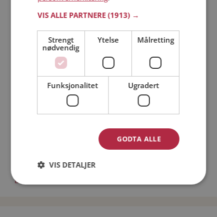
Läs mer
VIS ALLE PARTNERE
(1913) →
Strengt
Ytelse
Målretting
Trinn 1 - Bli medlem og lag en presentasjon
nødvendig
Trinn 2 - Slik fungerer våre søkefunksjoner
Trinn 3 - Tips til hvordan du tar kontakt
Sikker dating
Funksjonalitet
Ugradert
Dating på mobilen
Dating på Møteplassen
Nettdatingtips
Match Making på Møteplassen
Single synes
GODTA ALLE
Menn fra Namsos
VIS DETALJER
Date kvinner i Norge
Date menn i Norge