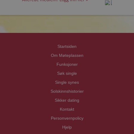
prot
prot
Priva
Priva
Startsiden
Om Møteplassen
Funksjoner
Søk single
Single synes
Solskinnshistorier
Sikker dating
Kontakt
Personvernpolicy
Hjelp