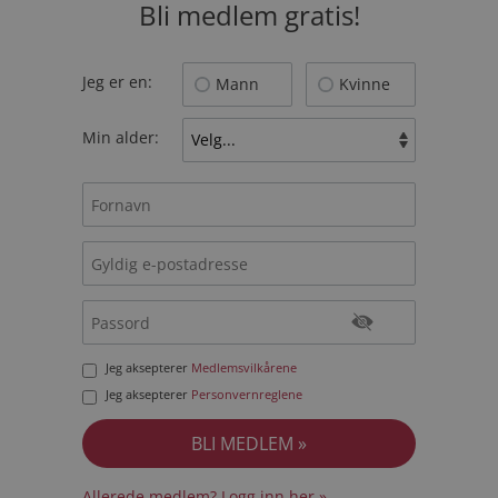
Bli medlem gratis!
Jeg er en:
Mann
Kvinne
Min alder:
Jeg aksepterer
Medlemsvilkårene
Jeg aksepterer
Personvernreglene
Allerede medlem? Logg inn her »