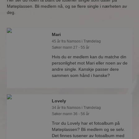
Her ser du noen få blant de tusener single som dater på
Møteplassen. Bli medlem nå, og se flere single i nærheten av
deg.
Mari
45 år fra Namsos i Trøndelag
Søker mann 27 - 55 år
Hvis du er medlem kan du matche din
personlighet mot Mari eller noen av de
andre single. Kanskje passer dere
sammen som hånd i hanske?
Lovely
34 år fra Namsos i Trøndelag
Søker mann 36 - 56 år
Tror du Lovely har et fotoalbum på
Møteplassen? Bli medlem og se selv.
Det finnes tusener av fotoalbum med