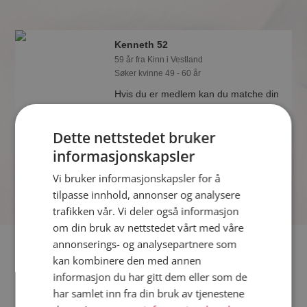
Kenneth 52
59 år fra Kinn i Vestland
Søker kvinne 49 - 60 år
Hvis du er medlem kan du matche din
personlighet mot Kenneth 52 eller
noen av de andre single. Kanskje
Dette nettstedet bruker
passer dere sammen som hånd i
hanske?
informasjonskapsler
Vi bruker informasjonskapsler for å
tilpasse innhold, annonser og analysere
trafikken vår. Vi deler også informasjon
om din bruk av nettstedet vårt med våre
annonserings- og analysepartnere som
Fler single
kan kombinere den med annen
informasjon du har gitt dem eller som de
Flere singlemenn fra Kinn
:
Bernt
,
The boss
,
ver12
har samlet inn fra din bruk av tjenestene
Kvinner fra Kinn