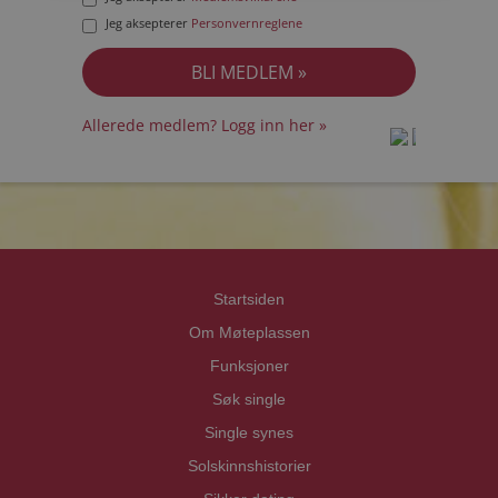
Jeg aksepterer
Personvernreglene
Allerede medlem? Logg inn her »
prot
prot
Priva
Priva
Startsiden
Om Møteplassen
Funksjoner
Søk single
Single synes
Solskinnshistorier