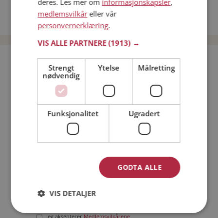
deres. Les mer om
informasjonskapsler
,
Date kvinner i Norge
medlemsvilkår
eller vår
Date menn i Norge
personvernerklæring
.
VIS ALLE PARTNERE
(1913) →
Bli medlem gratis!
Strengt
Ytelse
Målretting
nødvendig
Jeg er en:
Mann
Kvinne
Funksjonalitet
Ugradert
Min alder:
GODTA ALLE
VIS DETALJER
Jeg aksepterer
Medlemsvilkårene