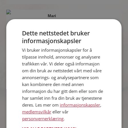
Mari
39 år fra Kinn i Vestland
Søker mann 38 - 44 år
Dette nettstedet bruker
Vil du vite om Mari er den rette for
informasjonskapsler
deg? Bli medlem og se hva Mari liker å
gjøre om kvelden. Kanskje en
Vi bruker informasjonskapsler for å
treningsentusiast som deg selv?
tilpasse innhold, annonser og analysere
trafikken vår. Vi deler også informasjon
om din bruk av nettstedet vårt med våre
annonserings- og analysepartnere som
Christina
28 år fra Kinn i Vestland
kan kombinere den med annen
Søker mann 27 - 39 år
informasjon du har gitt dem eller som de
har samlet inn fra din bruk av tjenestene
Om ett minutt kan du være medlem på
Møteplassen, og se om Christina er
deres. Les mer om
informasjonskapsler
,
drømmende eller praktisk! Det er
medlemsvilkår
eller vår
lettere å finne kjærligheten på nettet!
personvernerklæring
.