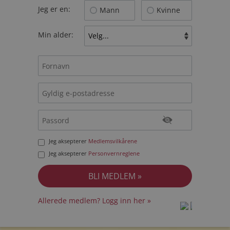
Jeg er en:
Mann
Kvinne
Min alder:
Jeg aksepterer
Medlemsvilkårene
Jeg aksepterer
Personvernreglene
Allerede medlem? Logg inn her »
prot
prot
Priva
Priva