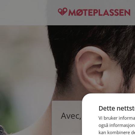
Dette netts
Avec, single mann
Vi bruker informa
også informasjon
kan kombinere de