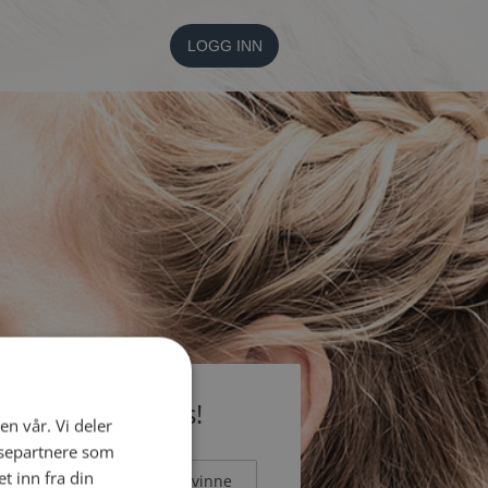
LOGG INN
li medlem gratis!
en vår. Vi deler
ysepartnere som
 inn fra din
Mann
Kvinne