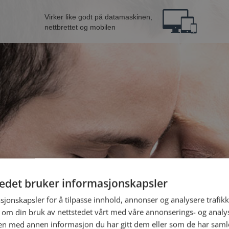
Virker like godt på datamaskinen,
nettbrettet og mobilen
tedet bruker informasjonskapsler
 fra Bamble
B
sjonskapsler for å tilpasse innhold, annonser og analysere trafikk
 om din bruk av nettstedet vårt med våre annonserings- og anal
n med annen informasjon du har gitt dem eller som de har samlet
Jeg er en: