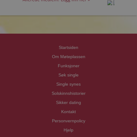
prot
prot
Priva
Priva
Startsiden
Om Møteplassen
Funksjoner
Søk single
Single synes
Solskinnshistorier
Sikker dating
Kontakt
Personvernpolicy
Hjelp