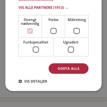
Läs mer
VIS ALLE PARTNERE
(1913) →
Strengt
Ytelse
Målretting
Trinn 1 - Bli medlem og lag en presentasjon
nødvendig
Trinn 2 - Slik fungerer våre søkefunksjoner
Trinn 3 - Tips til hvordan du tar kontakt
Sikker dating
Funksjonalitet
Ugradert
Dating på mobilen
Dating på Møteplassen
Nettdatingtips
Match Making på Møteplassen
Single synes
GODTA ALLE
Menn fra Bamble
VIS DETALJER
Date kvinner i Norge
Date menn i Norge