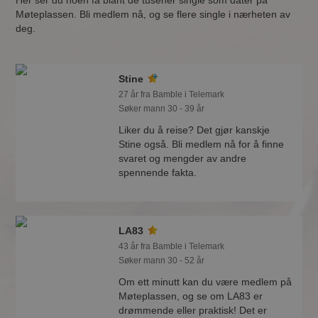
Her ser du noen få blant de tusener single som dater på
Møteplassen. Bli medlem nå, og se flere single i nærheten av
deg.
Stine
27 år fra Bamble i Telemark
Søker mann 30 - 39 år
Liker du å reise? Det gjør kanskje
Stine også. Bli medlem nå for å finne
svaret og mengder av andre
spennende fakta.
LA83
43 år fra Bamble i Telemark
Søker mann 30 - 52 år
Om ett minutt kan du være medlem på
Møteplassen, og se om LA83 er
drømmende eller praktisk! Det er