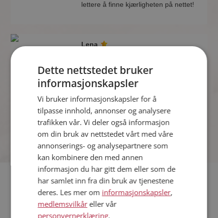
lettere å finne kjærligheten på nettet!
Lena
42 år fra Bamble i Telemark
Søker mann 37 - 48 år
Dette nettstedet bruker
Hvis du er medlem kan du matche din
informasjonskapsler
personlighet mot Lena eller noen av de
Vi bruker informasjonskapsler for å
andre single. Kanskje passer dere
sammen som hånd i hanske?
tilpasse innhold, annonser og analysere
trafikken vår. Vi deler også informasjon
om din bruk av nettstedet vårt med våre
annonserings- og analysepartnere som
kan kombinere den med annen
informasjon du har gitt dem eller som de
har samlet inn fra din bruk av tjenestene
Hvis du søker dating i Bamble har du kommet til riktig sted.
deres. Les mer om
informasjonskapsler
,
På Møteplassen kan du bli medlem og søke blant tusenvis av
medlemsvilkår
eller vår
datinginteresserte single i Bamble
personvernerklæring
.