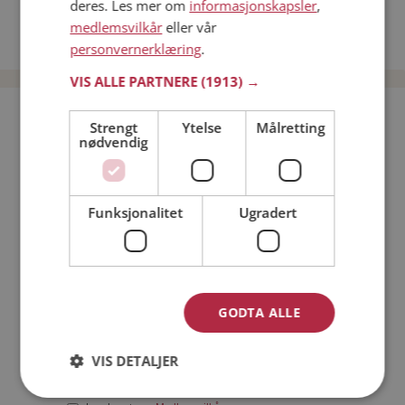
deres. Les mer om
informasjonskapsler
,
Date kvinner i Norge
medlemsvilkår
eller vår
Date menn i Norge
personvernerklæring
.
VIS ALLE PARTNERE
(1913) →
Bli medlem gratis!
Strengt
Ytelse
Målretting
nødvendig
Jeg er en:
Mann
Kvinne
Funksjonalitet
Ugradert
Min alder:
GODTA ALLE
VIS DETALJER