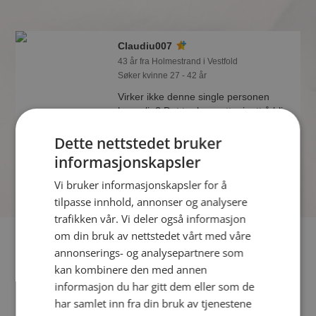
Claudiu007
43 år fra Holmestrand i Vestfold
Søker kvinne 27 - 42 år
Virker ikke denne single personen
hyggelig? Det tar bare ett minutt å bli
medlem på Møteplassen, slik at du kan
Dette nettstedet bruker
finne ut alt om Claudiu007.
informasjonskapsler
Vi bruker informasjonskapsler for å
tilpasse innhold, annonser og analysere
trafikken vår. Vi deler også informasjon
om din bruk av nettstedet vårt med våre
Fler single
annonserings- og analysepartnere som
kan kombinere den med annen
Flere singlemenn fra Holmestrand
:
TheCure
,
Sd
,
postmann
informasjon du har gitt dem eller som de
sam
har samlet inn fra din bruk av tjenestene
Kvinner fra Holmestrand