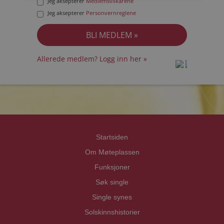
Jeg aksepterer
Medlemsvilkårene
Jeg aksepterer
Personvernreglene
Allerede medlem? Logg inn her »
prot
prot
Priva
Priva
Startsiden
Om Møteplassen
Funksjoner
Søk single
Single synes
Solskinnshistorier