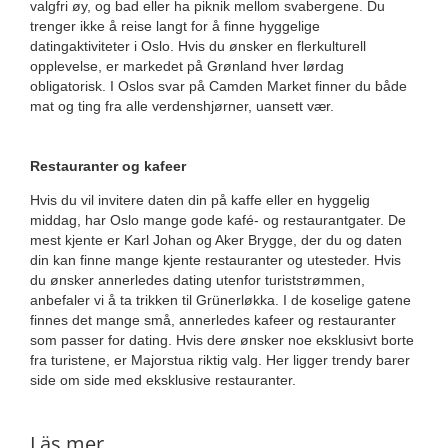
valgfri øy, og bad eller ha piknik mellom svabergene. Du
trenger ikke å reise langt for å finne hyggelige
datingaktiviteter i Oslo. Hvis du ønsker en flerkulturell
opplevelse, er markedet på Grønland hver lørdag
obligatorisk. I Oslos svar på Camden Market finner du både
mat og ting fra alle verdenshjørner, uansett vær.
Restauranter og kafeer
Hvis du vil invitere daten din på kaffe eller en hyggelig
middag, har Oslo mange gode kafé- og restaurantgater. De
mest kjente er Karl Johan og Aker Brygge, der du og daten
din kan finne mange kjente restauranter og utesteder. Hvis
du ønsker annerledes dating utenfor turiststrømmen,
anbefaler vi å ta trikken til Grünerløkka. I de koselige gatene
finnes det mange små, annerledes kafeer og restauranter
som passer for dating. Hvis dere ønsker noe eksklusivt borte
fra turistene, er Majorstua riktig valg. Her ligger trendy barer
side om side med eksklusive restauranter.
Läs mer