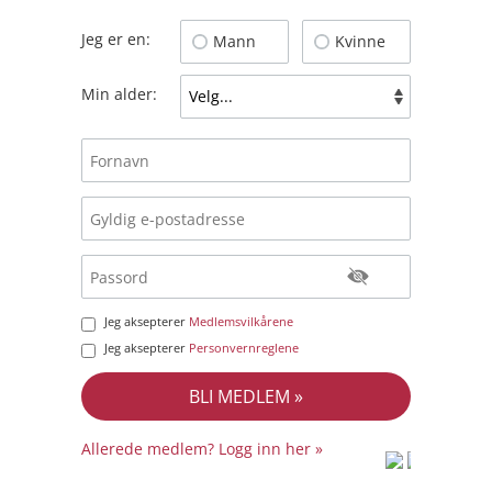
Jeg er en:
Mann
Kvinne
Min alder:
Jeg aksepterer
Medlemsvilkårene
Jeg aksepterer
Personvernreglene
Allerede medlem? Logg inn her »
prot
prot