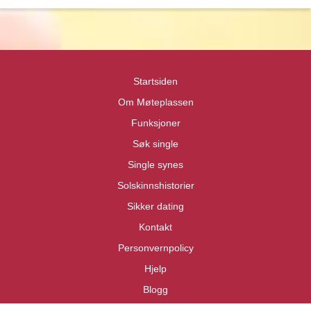
Priva
Priva
Startsiden
Om Møteplassen
Funksjoner
Søk single
Single synes
Solskinnshistorier
Sikker dating
Kontakt
Personvernpolicy
Hjelp
Blogg