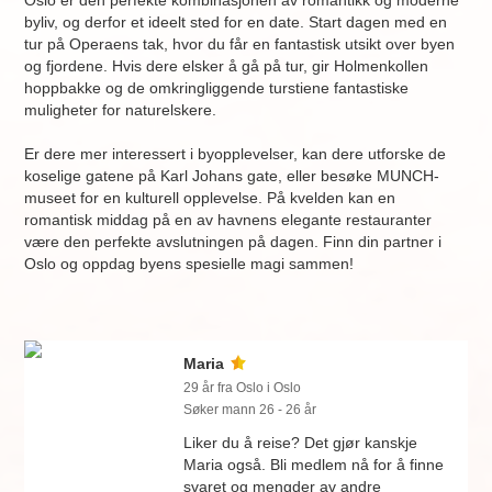
Oslo er den perfekte kombinasjonen av romantikk og moderne
byliv, og derfor et ideelt sted for en date. Start dagen med en
tur på Operaens tak, hvor du får en fantastisk utsikt over byen
og fjordene. Hvis dere elsker å gå på tur, gir Holmenkollen
hoppbakke og de omkringliggende turstiene fantastiske
muligheter for naturelskere.
Er dere mer interessert i byopplevelser, kan dere utforske de
koselige gatene på Karl Johans gate, eller besøke MUNCH-
museet for en kulturell opplevelse. På kvelden kan en
romantisk middag på en av havnens elegante restauranter
være den perfekte avslutningen på dagen. Finn din partner i
Oslo og oppdag byens spesielle magi sammen!
Maria
29 år fra Oslo i Oslo
Søker mann 26 - 26 år
Liker du å reise? Det gjør kanskje
Maria også. Bli medlem nå for å finne
svaret og mengder av andre