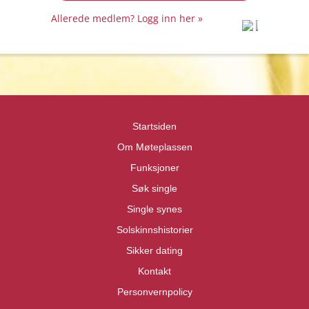
Allerede medlem? Logg inn her »
prot
prot
Priva
Priva
Startsiden
Om Møteplassen
Funksjoner
Søk single
Single synes
Solskinnshistorier
Sikker dating
Kontakt
Personvernpolicy