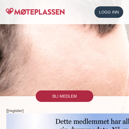
LOGG INN
BLI MEDLEM
[[register]