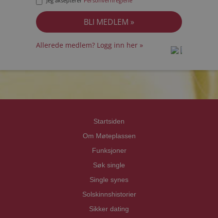
Jeg aksepterer
Personvernreglene
Allerede medlem? Logg inn her »
prot
prot
Priva
Priva
Startsiden
Om Møteplassen
Funksjoner
Søk single
Single synes
Solskinnshistorier
Sikker dating