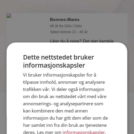
Bonnes-Mares
46 år fra Oslo i Oslo
Søker kvinne 21 - 45 år
Liker du å reise? Det gjør kanskje
Bonnes-Mares også. Bli medlem nå for
å finne svaret og mengder av andre
Dette nettstedet bruker
spennende fakta.
informasjonskapsler
Vi bruker informasjonskapsler for å
tilpasse innhold, annonser og analysere
trafikken vår. Vi deler også informasjon
om din bruk av nettstedet vårt med våre
Fler single
annonserings- og analysepartnere som
kan kombinere den med annen
informasjon du har gitt dem eller som de
Flere singlemenn fra Oslo
:
pollen
,
zoran 77
,
jeger 62
har samlet inn fra din bruk av tjenestene
Kvinner fra Oslo
deres. Les mer om
informasjonskapsler
,
Date kvinner i Norge