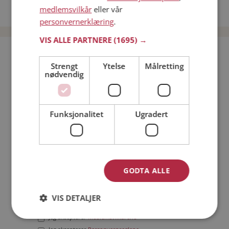
medlemsvilkår
eller vår
Date menn i Norge
personvernerklæring
.
VIS ALLE PARTNERE
(1695) →
Bli medlem gratis!
Strengt
Ytelse
Målretting
nødvendig
Jeg er en:
Mann
Kvinne
Min alder:
Funksjonalitet
Ugradert
GODTA ALLE
VIS DETALJER
Jeg aksepterer
Medlemsvilkårene