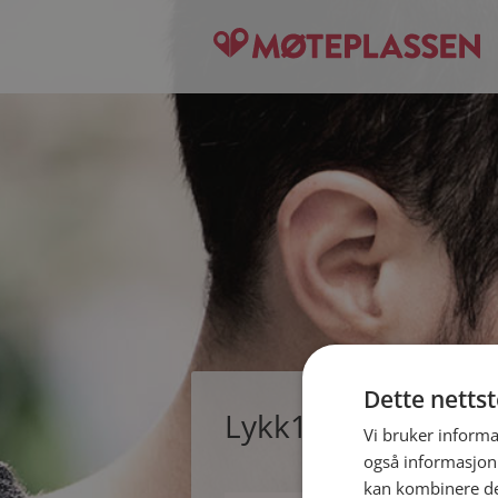
Dette netts
Lykk1 er, single m
Vi bruker informa
også informasjon
kan kombinere de