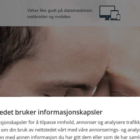
Virker like godt på datamaskinen,
nettbrettet og mobilen
tedet bruker informasjonskapsler
ann fra Bergen
B
sjonskapsler for å tilpasse innhold, annonser og analysere trafikk
 om din bruk av nettstedet vårt med våre annonserings- og anal
n med annen informasjon du har gitt dem eller som de har samlet
Jeg er en: