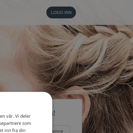
LOGG INN
li medlem gratis!
en vår. Vi deler
ysepartnere som
 inn fra din
Mann
Kvinne