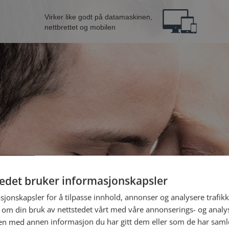
Virker like godt på datamaskinen,
nettbrettet og mobilen
tedet bruker informasjonskapsler
B
sjonskapsler for å tilpasse innhold, annonser og analysere trafikk
 om din bruk av nettstedet vårt med våre annonserings- og anal
n med annen informasjon du har gitt dem eller som de har samlet
Jeg er en: