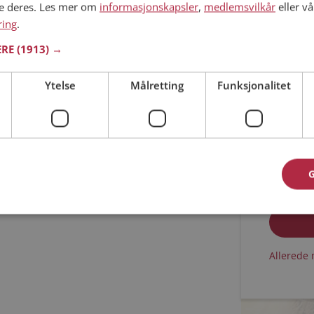
ne deres. Les mer om
informasjonskapsler
,
medlemsvilkår
eller vå
ring
.
Min alder
ERE
(1913) →
Ytelse
Målretting
Funksjonalitet
Jeg aks
Jeg aks
Allerede 