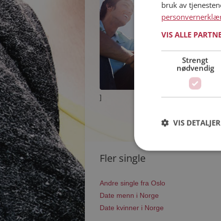
bruk av tjeneste
personvernerklæ
VIS ALLE PARTN
Strengt
nødvendig
]
VIS DETALJER
Fler single
Andre single fra Oslo
Date menn i Norge
Date kvinner i Norge