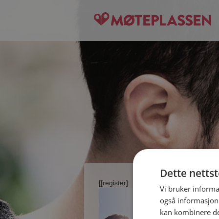
Dette netts
[[register]
Vi bruker informa
også informasjon
kan kombinere de