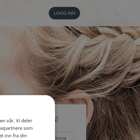
LOGG INN
li medlem gratis!
en vår. Vi deler
ysepartnere som
 inn fra din
Mann
Kvinne