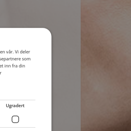
en vår. Vi deler
ysepartnere som
 inn fra din
r
Ugradert