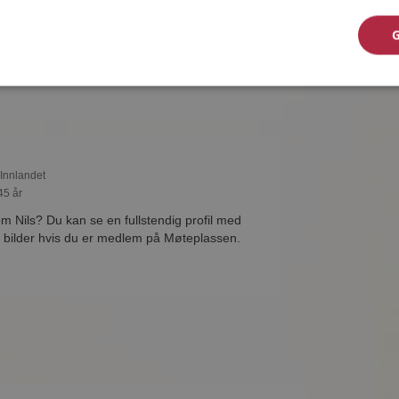
32 år
 du vise deg frem for Anton og tusener av
å Møteplassen! Ta sjansen og se hvem som
eressant.
 Innlandet
45 år
om Nils? Du kan se en fullstendig profil med
 bilder hvis du er medlem på Møteplassen.