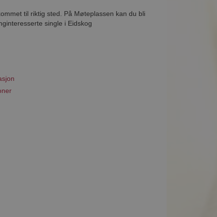
ommet til riktig sted. På Møteplassen kan du bli
ginteresserte single i Eidskog
asjon
oner