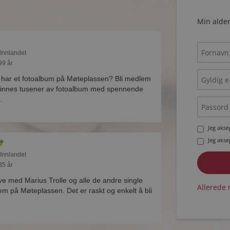
Min alder
 Innlandet
99 år
 har et fotoalbum på Møteplassen? Bli medlem
 finnes tusener av fotoalbum med spennende
.
Jeg aks
Jeg aks
 Innlandet
35 år
ive med Marius Trolle og alle de andre single
Allerede 
em på Møteplassen. Det er raskt og enkelt å bli