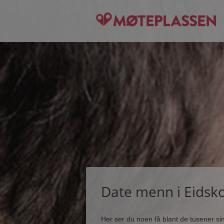
Date menn i Eidsk
Her ser du noen få blant de tusener s