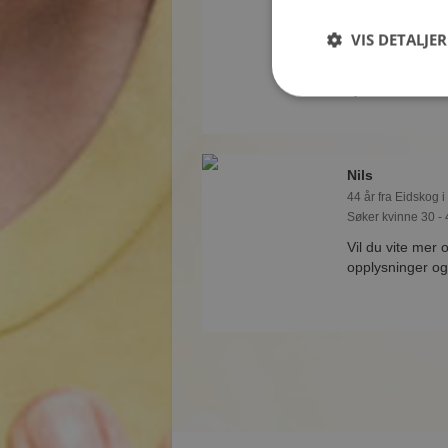
Søker kvinne 25 - 
VIS DETALJER
Som medlem kan
andre single p
synes du er int
Nils
44 år fra Eidskog i
Søker kvinne 30 - 
Vil du vite mer 
opplysninger og