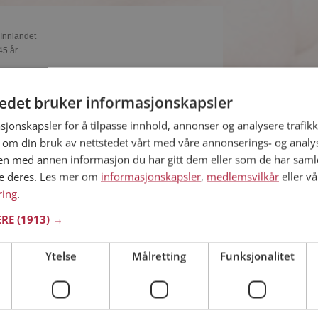
 Innlandet
45 år
du vise deg frem for Stian og tusener av
å Møteplassen! Ta sjansen og se hvem som
tedet bruker informasjonskapsler
eressant.
sjonskapsler for å tilpasse innhold, annonser og analysere trafikk
 om din bruk av nettstedet vårt med våre annonserings- og anal
n med annen informasjon du har gitt dem eller som de har samlet
ne deres. Les mer om
informasjonskapsler
,
medlemsvilkår
eller vå
 Innlandet
ring
34 år
.
ius med? Som medlem på Møteplassen får du
ERE
(1913) →
 detaljer om de single.
Ytelse
Målretting
Funksjonalitet
 Innlandet