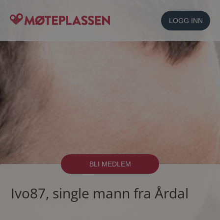
LOGG INN
BLI MEDLEM
Ivo87, single mann fra Årdal