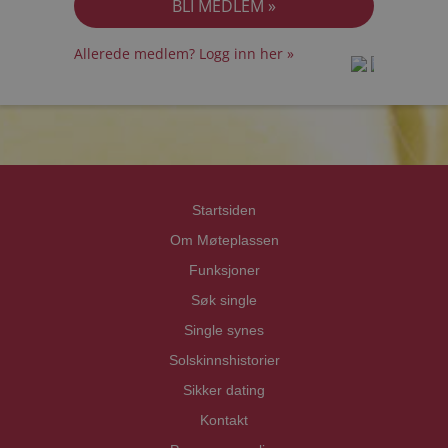
Allerede medlem? Logg inn her »
prot
prot
Priva
Priva
Startsiden
Om Møteplassen
Funksjoner
Søk single
Single synes
Solskinnshistorier
Sikker dating
Kontakt