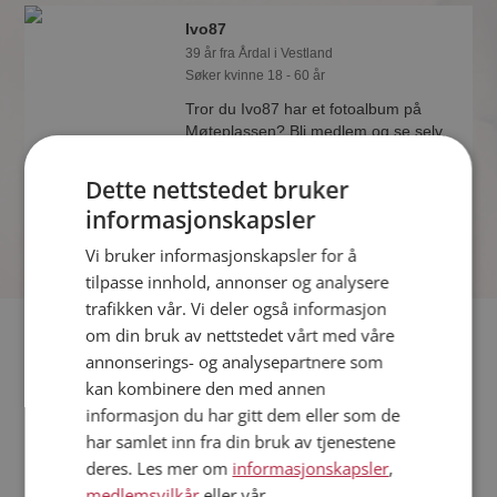
Ivo87
39 år fra Årdal i Vestland
Søker kvinne 18 - 60 år
Tror du Ivo87 har et fotoalbum på
Møteplassen? Bli medlem og se selv.
Det finnes tusener av fotoalbum med
spennende bilder på sidene.
Dette nettstedet bruker
informasjonskapsler
Vi bruker informasjonskapsler for å
tilpasse innhold, annonser og analysere
trafikken vår. Vi deler også informasjon
Fler single
om din bruk av nettstedet vårt med våre
annonserings- og analysepartnere som
kan kombinere den med annen
Flere singlemenn fra Årdal
:
Transformer
,
Bje
,
M-Chan
informasjon du har gitt dem eller som de
Kvinner fra Årdal
har samlet inn fra din bruk av tjenestene
Date kvinner i Norge
deres. Les mer om
informasjonskapsler
,
Date menn i Norge
medlemsvilkår
eller vår