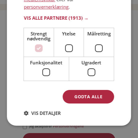
personvernerklæring
.
VIS ALLE PARTNERE
(1913) →
Bli medlem gratis!
Strengt
Ytelse
Målretting
nødvendig
Jeg er en:
Mann
Kvinne
Min alder:
Funksjonalitet
Ugradert
GODTA ALLE
VIS DETALJER
Jeg aksepterer
Medlemsvilkårene
Jeg aksepterer
Personvernreglene