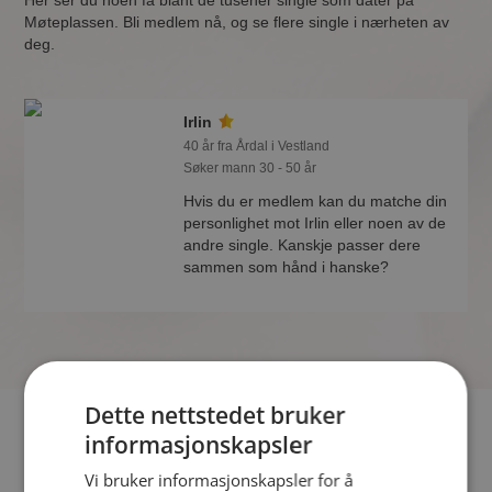
Her ser du noen få blant de tusener single som dater på
Møteplassen. Bli medlem nå, og se flere single i nærheten av
deg.
Irlin
40 år fra Årdal i Vestland
Søker mann 30 - 50 år
Hvis du er medlem kan du matche din
personlighet mot Irlin eller noen av de
andre single. Kanskje passer dere
sammen som hånd i hanske?
Dette nettstedet bruker
Hvis du søker dating i Årdal har du kommet til riktig sted. På
informasjonskapsler
Møteplassen kan du bli medlem og søke blant tusenvis av
Vi bruker informasjonskapsler for å
datinginteresserte single i Årdal