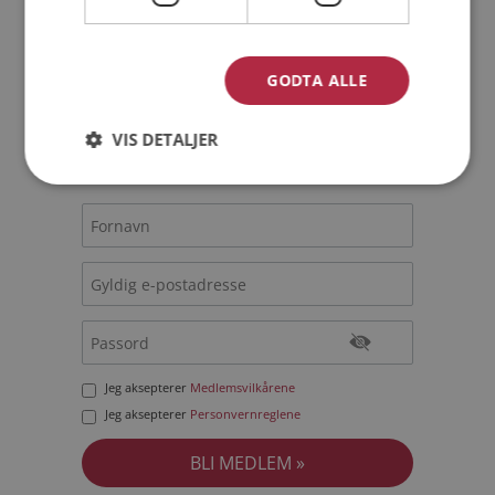
Bli medlem gratis!
GODTA ALLE
Jeg er en:
Mann
Kvinne
VIS DETALJER
Min alder:
Jeg aksepterer
Medlemsvilkårene
Jeg aksepterer
Personvernreglene