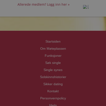
Allerede medlem? Logg inn her »
prot
prot
Priva
Priva
Startsiden
Om Møteplassen
Funksjoner
Søk single
Single synes
Solskinnshistorier
Sikker dating
Kontakt
Personvernpolicy
Hjelp