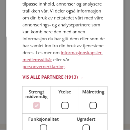
tilpasse innhold, annonser og analysere
trafikken vår. Vi deler også informasjon
Läs mer
om din bruk av nettstedet vårt med våre
annonserings- og analysepartnere som
Trinn 1 - Bli medlem og lag en presentasjon
kan kombinere den med annen
Trinn 2 - Slik fungerer våre søkefunksjoner
informasjon du har gitt dem eller som de
Trinn 3 - Tips til hvordan du tar kontakt
har samlet inn fra din bruk av tjenestene
deres. Les mer om
informasjonskapsler
,
Sikker dating
medlemsvilkår
eller vår
Dating på mobilen
personvernerklæring
.
Dating på Møteplassen
Nettdatingtips
VIS ALLE PARTNERE
(1913) →
Match Making på Møteplassen
Single synes
Strengt
Ytelse
Målretting
nødvendig
Menn fra Årdal
Date kvinner i Norge
Date menn i Norge
Funksjonalitet
Ugradert