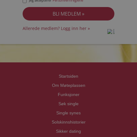
Jeg aksepterer
Personvernreglene
Allerede medlem? Logg inn her »
prot
prot
Priva
Priva
Startsiden
Om Møteplassen
Funksjoner
Søk single
Single synes
Solskinnshistorier
Sikker dating