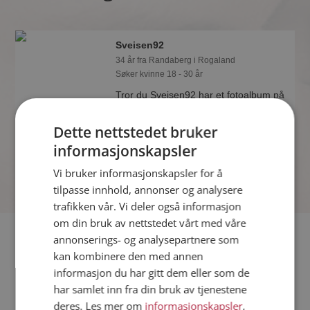
Sveisen92
34 år fra Randaberg i Rogaland
Søker kvinne 18 - 30 år
Tror du Sveisen92 har et fotoalbum på
Møteplassen? Bli medlem og se selv.
Det finnes tusener av fotoalbum med
Dette nettstedet bruker
spennende bilder på sidene.
informasjonskapsler
Vi bruker informasjonskapsler for å
tilpasse innhold, annonser og analysere
trafikken vår. Vi deler også informasjon
om din bruk av nettstedet vårt med våre
Fler single
annonserings- og analysepartnere som
kan kombinere den med annen
informasjon du har gitt dem eller som de
Flere singlemenn fra Randaberg
:
Sioux
,
Kalle 54
,
Vims80
har samlet inn fra din bruk av tjenestene
Kvinner fra Randaberg
deres. Les mer om
informasjonskapsler
,
Date kvinner i Norge