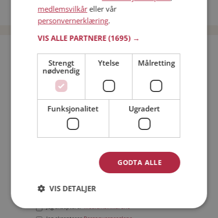
medlemsvilkår
eller vår
Date menn i Norge
personvernerklæring
.
VIS ALLE PARTNERE
(1695) →
Bli medlem gratis!
Strengt
Ytelse
Målretting
nødvendig
Jeg er en:
Mann
Kvinne
Min alder:
Funksjonalitet
Ugradert
GODTA ALLE
VIS DETALJER
Jeg aksepterer
Medlemsvilkårene