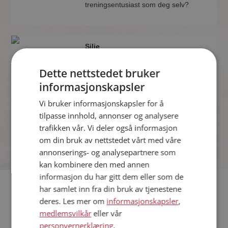
treningsentusiast som deg selv?
Silje
37 år fra Randaberg i Rogaland
Søker mann 35 - 52 år
Dette nettstedet bruker
Om ett minutt kan du være medlem på
informasjonskapsler
Møteplassen, og se om Silje er
Vi bruker informasjonskapsler for å
drømmende eller praktisk! Det er
lettere å finne kjærligheten på nettet!
tilpasse innhold, annonser og analysere
trafikken vår. Vi deler også informasjon
om din bruk av nettstedet vårt med våre
annonserings- og analysepartnere som
kan kombinere den med annen
informasjon du har gitt dem eller som de
har samlet inn fra din bruk av tjenestene
Hvis du søker dating i Randaberg har du kommet til riktig
deres. Les mer om
informasjonskapsler
,
sted. På Møteplassen kan du bli medlem og søke blant
medlemsvilkår
eller vår
tusenvis av datinginteresserte single i Randaberg
personvernerklæring
.