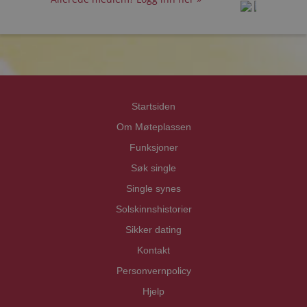
prot
prot
Priva
Priva
Startsiden
Om Møteplassen
Funksjoner
Søk single
Single synes
Solskinnshistorier
Sikker dating
Kontakt
Personvernpolicy
Hjelp