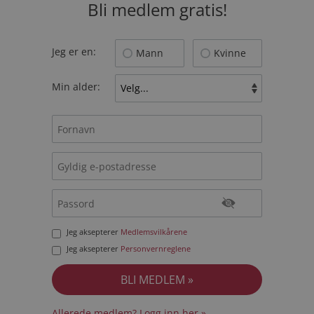
Bli medlem gratis!
Jeg er en:
Mann
Kvinne
Min alder:
Jeg aksepterer
Medlemsvilkårene
Jeg aksepterer
Personvernreglene
Allerede medlem? Logg inn her »