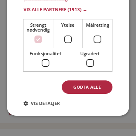
Läs mer
VIS ALLE PARTNERE
(1913) →
Strengt
Ytelse
Målretting
Trinn 1 - Bli medlem og lag en presentasjon
nødvendig
Trinn 2 - Slik fungerer våre søkefunksjoner
Trinn 3 - Tips til hvordan du tar kontakt
Sikker dating
Funksjonalitet
Ugradert
Dating på mobilen
Dating på Møteplassen
Nettdatingtips
Match Making på Møteplassen
Single synes
GODTA ALLE
Menn fra Randaberg
VIS DETALJER
Date kvinner i Norge
Date menn i Norge