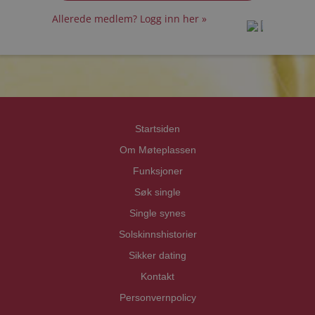
Allerede medlem? Logg inn her »
prot
prot
Priva
Priva
Startsiden
Om Møteplassen
Funksjoner
Søk single
Single synes
Solskinnshistorier
Sikker dating
Kontakt
Personvernpolicy