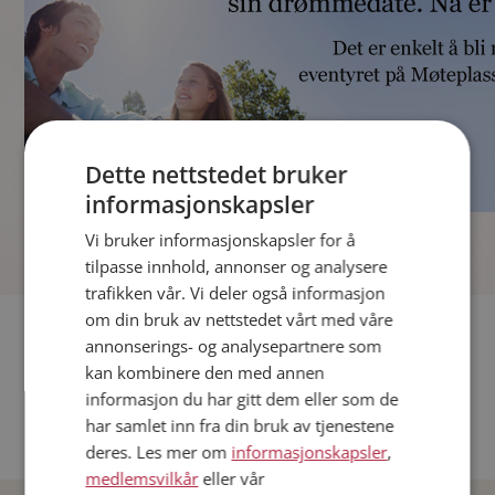
Dette nettstedet bruker
informasjonskapsler
]
Vi bruker informasjonskapsler for å
tilpasse innhold, annonser og analysere
trafikken vår. Vi deler også informasjon
om din bruk av nettstedet vårt med våre
Fler single
annonserings- og analysepartnere som
kan kombinere den med annen
Andre single fra Oslo
informasjon du har gitt dem eller som de
Date menn i Norge
har samlet inn fra din bruk av tjenestene
Date kvinner i Norge
deres. Les mer om
informasjonskapsler
,
medlemsvilkår
eller vår