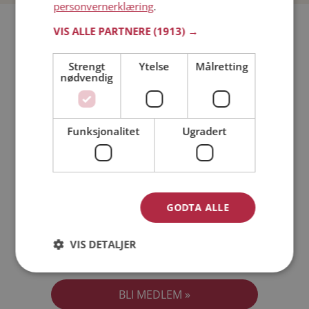
personvernerklæring
.
Bli medlem gratis!
VIS ALLE PARTNERE
(1913) →
Strengt
Ytelse
Målretting
Jeg er en:
Mann
Kvinne
nødvendig
Min alder:
Funksjonalitet
Ugradert
GODTA ALLE
VIS DETALJER
Jeg aksepterer
Medlemsvilkårene
Jeg aksepterer
Personvernreglene