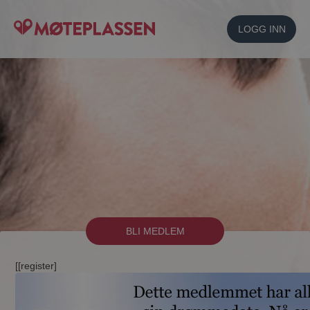
LOGG INN
BLI MEDLEM
[[register]