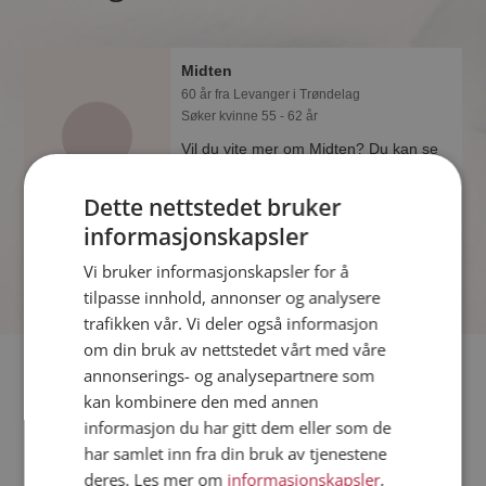
Midten
60 år fra Levanger i Trøndelag
Søker kvinne 55 - 62 år
Vil du vite mer om Midten? Du kan se
en fullstendig profil med opplysninger
og bilder hvis du er medlem på
Dette nettstedet bruker
Møteplassen.
informasjonskapsler
Vi bruker informasjonskapsler for å
tilpasse innhold, annonser og analysere
trafikken vår. Vi deler også informasjon
om din bruk av nettstedet vårt med våre
Fler single
annonserings- og analysepartnere som
kan kombinere den med annen
informasjon du har gitt dem eller som de
Flere singlemenn fra Levanger
:
Truls XX
,
Peer
,
holio
har samlet inn fra din bruk av tjenestene
Kvinner fra Levanger
deres. Les mer om
informasjonskapsler
,
Date kvinner i Norge