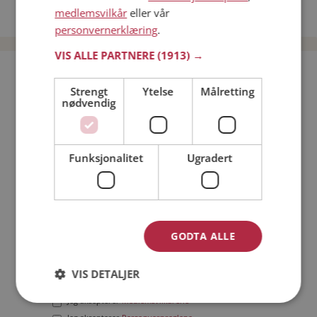
medlemsvilkår
eller vår
Date menn i Norge
personvernerklæring
.
VIS ALLE PARTNERE
(1913) →
Bli medlem gratis!
Strengt
Ytelse
Målretting
nødvendig
Jeg er en:
Mann
Kvinne
Min alder:
Funksjonalitet
Ugradert
GODTA ALLE
VIS DETALJER
Jeg aksepterer
Medlemsvilkårene