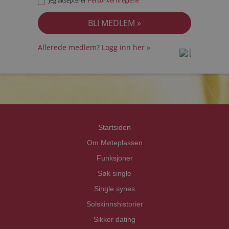
Jeg aksepterer
Personvernreglene
Allerede medlem? Logg inn her »
prot
prot
Priva
Priva
Startsiden
Om Møteplassen
Funksjoner
Søk single
Single synes
Solskinnshistorier
Sikker dating