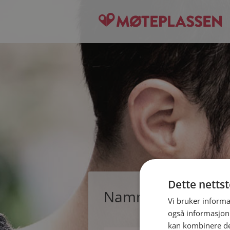
Dette netts
Namnlaus, single 
Vi bruker informa
også informasjon
kan kombinere de