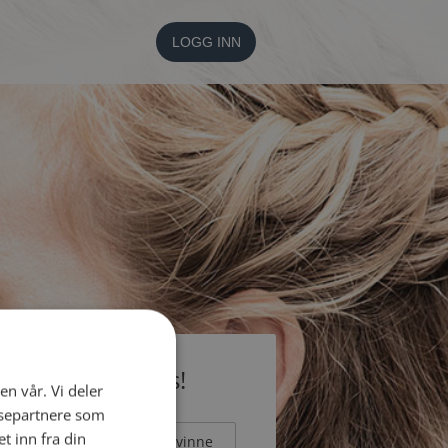
LOGG INN
li medlem gratis!
en vår. Vi deler
ysepartnere som
 inn fra din
Mann
Kvinne