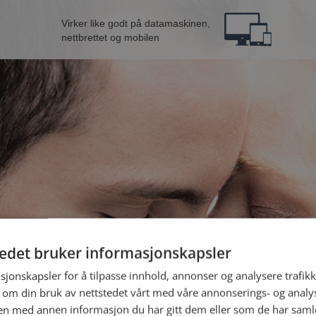
Virker like godt på datamaskinen,
nettbrettet og mobilen
tedet bruker informasjonskapsler
mann fra Sunnfjord
B
sjonskapsler for å tilpasse innhold, annonser og analysere trafikk
 om din bruk av nettstedet vårt med våre annonserings- og anal
n med annen informasjon du har gitt dem eller som de har samlet
Jeg er en: