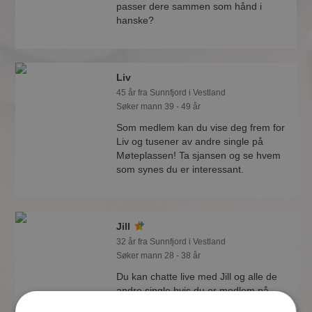
passer dere sammen som hånd i
hanske?
Liv
45 år fra Sunnfjord i Vestland
Søker mann 39 - 49 år
Som medlem kan du vise deg frem for
Liv og tusener av andre single på
Møteplassen! Ta sjansen og se hvem
som synes du er interessant.
Jill
32 år fra Sunnfjord i Vestland
Søker mann 28 - 38 år
Du kan chatte live med Jill og alle de
andre single hvis du er medlem på
Møteplassen. Det er raskt og enkelt å