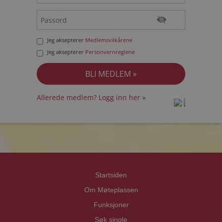
Jeg aksepterer
Medlemsvilkårene
Jeg aksepterer
Personvernreglene
Allerede medlem? Logg inn her »
prot
prot
Priva
Priva
Startsiden
Om Møteplassen
Funksjoner
Søk single