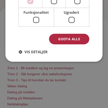
Funksjonalitet
Ugradert
Hvis du søker dating i Sunnfjord har du kommet til riktig sted.
På Møteplassen kan du bli medlem og søke blant tusenvis av
GODTA ALLE
datinginteresserte single i Sunnfjord
VIS DETALJER
Läs mer
Trinn 1 - Bli medlem og lag en presentasjon
Trinn 2 - Slik fungerer våre søkefunksjoner
Trinn 3 - Tips til hvordan du tar kontakt
Sikker dating
Dating på mobilen
Dating på Møteplassen
Nettdatingtips