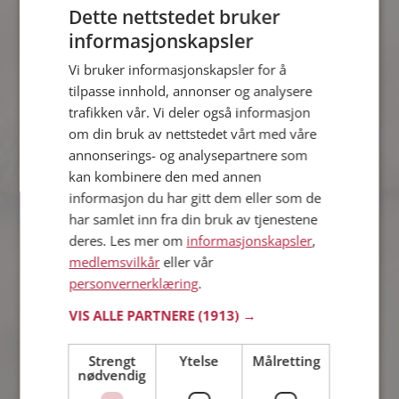
bli medlem.
Dette nettstedet bruker
informasjonskapsler
Vi bruker informasjonskapsler for å
Karoline
tilpasse innhold, annonser og analysere
33 år fra Sunnfjord i Vestland
trafikken vår. Vi deler også informasjon
Søker mann 32 - 37 år
om din bruk av nettstedet vårt med våre
Hva jobber Karoline med? Som
annonserings- og analysepartnere som
medlem på Møteplassen får du vite
kan kombinere den med annen
alle mulige detaljer om de single.
informasjon du har gitt dem eller som de
har samlet inn fra din bruk av tjenestene
deres. Les mer om
informasjonskapsler
,
Christina
medlemsvilkår
eller vår
37 år fra Sunnfjord i Vestland
personvernerklæring
.
Søker kvinne 24 - 42 år
VIS ALLE PARTNERE
(1913) →
Hvis du er medlem kan du matche din
personlighet mot Christina eller noen
av de andre single. Kanskje passer
Strengt
Ytelse
Målretting
nødvendig
dere sammen som hånd i hanske?